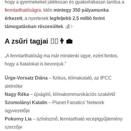
hogy a gyermekeket játékosan és gyakorlatiasan tanítsa a
fenntarthatóságra
. Idén
mintegy 350 pályamunka
érkezett
, a nyertesek
legfeljebb 2,5 millió forint
támogatásban részesültek
. 💰✨
A zsűri tagjai 👩‍⚕️👨‍💼
„A fenntarthatóság ma már mindenki ügye, ezért fontos,
hogy a fiatalokat is bevonjuk.”
Ürge-Vorsatz Diána
– fizikus, klímakutató, az IPCC
alelnöke
Nagy Réka
– újságíró, klímakommunikációs szakértő
Szomolányi Katalin
– Planet Fanatics’ Network
ügyvezetője
Pokorny Lia
– színésznő, fenntartható receptgyűjtemény
szerzője