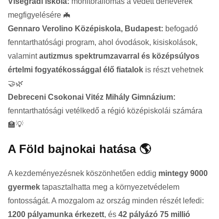
Visegrádi iskola:
monitorállomás a védett denevérek
megfigyelésére 🦇
Gennaro Verolino Középiskola, Budapest:
befogadó
fenntarthatósági program, ahol óvodások, kisiskolások,
valamint
autizmus spektrumzavarral és középsúlyos
értelmi fogyatékossággal élő fiatalok
is részt vehetnek
🤝🌿
Debreceni Csokonai Vitéz Mihály Gimnázium:
fenntarthatósági vetélkedő a régió középiskolái számára
🏫💡
A Föld bajnokai hatása 🌎
A kezdeményezésnek köszönhetően eddig
mintegy 9000
gyermek
tapasztalhatta meg a környezetvédelem
fontosságát. A mozgalom az ország minden részét lefedi:
1200 pályamunka érkezett
, és
42 pályázó 75 millió