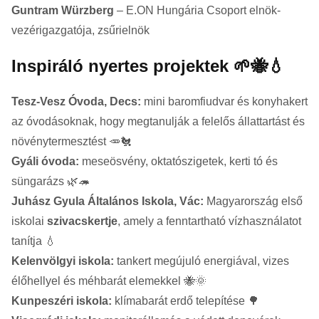
Guntram Würzberg
– E.ON Hungária Csoport elnök-
vezérigazgatója, zsűrielnök
Inspiráló nyertes projektek 🌱🐝💧
Tesz-Vesz Óvoda, Decs:
mini baromfiudvar és konyhakert
az óvodásoknak, hogy megtanulják a felelős állattartást és
növénytermesztést 🥕🐔
Gyáli óvoda:
meseösvény, oktatószigetek, kerti tó és
süngarázs 🌿🦔
Juhász Gyula Általános Iskola, Vác:
Magyarország első
iskolai
szivacskertje
, amely a fenntartható vízhasználatot
tanítja 💧
Kelenvölgyi iskola:
tankert megújuló energiával, vizes
élőhellyel és méhbarát elemekkel 🐝🌞
Kunpeszéri iskola:
klímabarát erdő telepítése 🌳