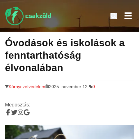
Tovább
a
Óvodások és iskolások a
tartalomra
fenntarthatóság
élvonalában
Környezetvédelem
2025. november 12.
0
Megosztás: