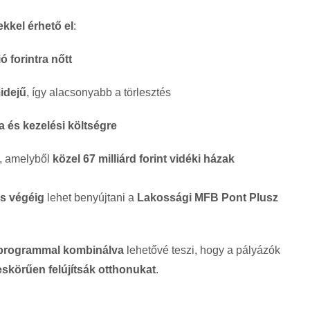
ekkel érhető el
:
ió forintra nőtt
idejű
, így alacsonyabb a törlesztés
a és kezelési költségre
, amelyből
közel 67 milliárd forint vidéki házak
s végéig
lehet benyújtani a
Lakossági MFB Pont Plusz
si programmal kombinálva
lehetővé teszi, hogy a pályázók
jeskörűen felújítsák otthonukat
.