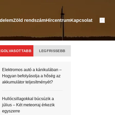
édelem
Zöld rendszám
Hírcentrum
Kapcsolat
EGOLVASOTTABB
LEGFRISSEBB
Elektromos autó a kánikulában –
Hogyan befolyásolja a hőség az
akkumulátor teljesítményét?
Hullócsillagokkal búcsúzik a
július – Két meteorraj érkezik
egyszerre