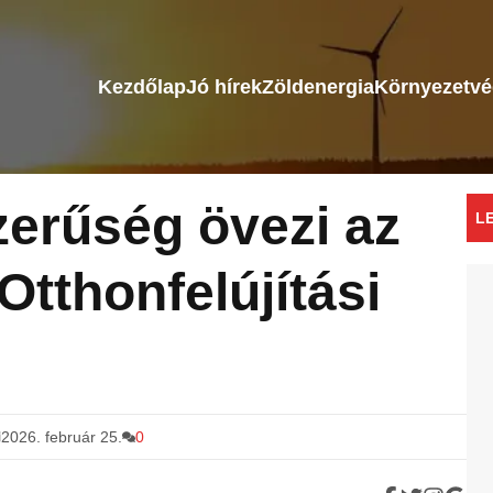
Kezdőlap
Jó hírek
Zöldenergia
Környezetv
zerűség övezi az
L
Otthonfelújítási
2026. február 25.
0