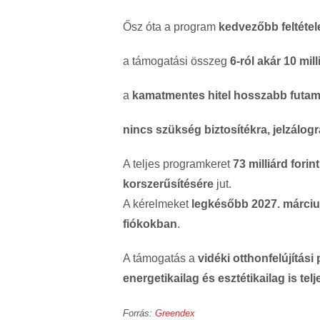
Ősz óta a program
kedvezőbb feltétel
a támogatási összeg
6-ról akár 10 mill
a
kamatmentes hitel hosszabb futam
nincs szükség biztosítékra, jelzálogr
A teljes programkeret
73 milliárd forint
korszerűsítésére
jut.
A kérelmeket
legkésőbb 2027. márciu
fiókokban
.
A támogatás a
vidéki otthonfelújítá
energetikailag és esztétikailag is tel
Forrás:
Greendex