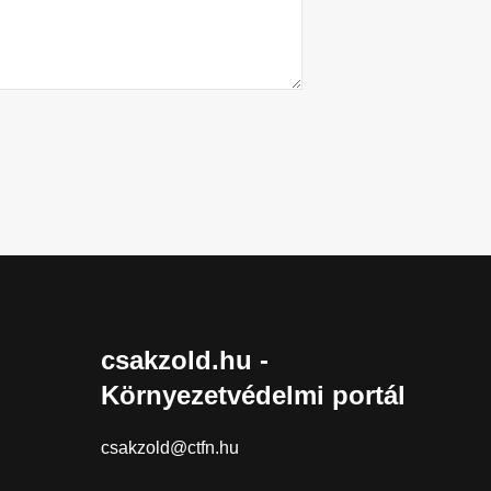
csakzold.hu -
Környezetvédelmi portál
csakzold@ctfn.hu