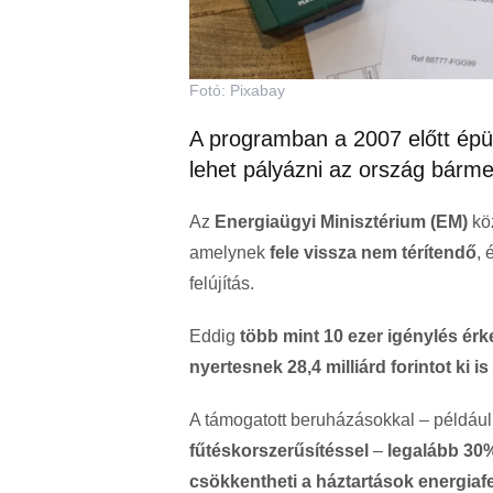
Fotó: Pixabay
A programban a 2007 előtt épül
lehet pályázni az ország bárme
Az
Energiaügyi Minisztérium (EM)
köz
amelynek
fele vissza nem térítendő
, 
felújítás.
Eddig
több mint 10 ezer igénylés érke
nyertesnek 28,4 milliárd forintot ki is 
A támogatott beruházásokkal – példáu
fűtéskorszerűsítéssel
–
legalább 30
csökkentheti a háztartások energiafe