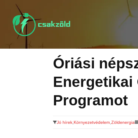
Tovább
a
tartalomra
Óriási néps
Energetikai 
Programot
Jó hírek
,
Környezetvédelem
,
Zöldenergia