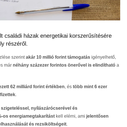
t családi házak energetikai korszerűsítésére
ly részéről.
lése szerint
akár 10 millió forint támogatás
igényelhető,
és már
néhány százezer forintos önerővel is elindítható
a
zett 62 milliárd forint értékben
, és
több mint 6 ezer
fizettek
.
l
szigeteléssel, nyílászárócserével és
%-os energiamegtakarítást
kell elérni, ami
jelentősen
lhasználását és rezsiköltségeit
.