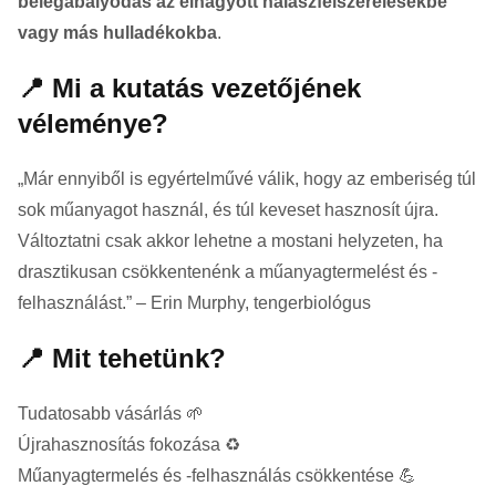
belegabalyodás az elhagyott halászfelszerelésekbe
vagy más hulladékokba
.
📍 Mi a kutatás vezetőjének
véleménye?
„Már ennyiből is egyértelművé válik, hogy az emberiség túl
sok műanyagot használ, és túl keveset hasznosít újra.
Változtatni csak akkor lehetne a mostani helyzeten, ha
drasztikusan csökkentenénk a műanyagtermelést és -
felhasználást.” – Erin Murphy, tengerbiológus
📍 Mit tehetünk?
Tudatosabb vásárlás 🌱
Újrahasznosítás fokozása ♻️
Műanyagtermelés és -felhasználás csökkentése 💪