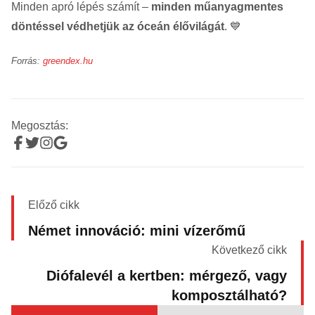
Minden apró lépés számít –
minden műanyagmentes
döntéssel védhetjük az óceán élővilágát
. 💙
Forrás:
greendex.hu
Megosztás:
Előző cikk
Német innováció: mini vízerőmű
Következő cikk
Diófalevél a kertben: mérgező, vagy
komposztálható?