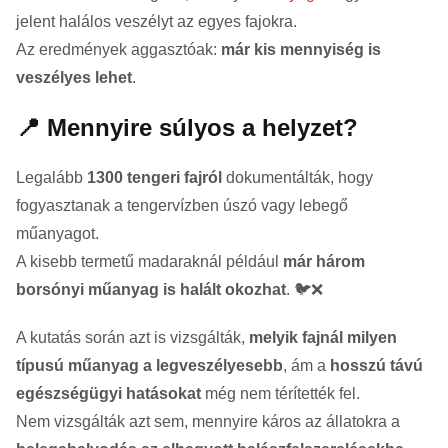
jelent halálos veszélyt az egyes fajokra.
Az eredmények aggasztóak:
már kis mennyiség is
veszélyes lehet
.
📍 Mennyire súlyos a helyzet?
Legalább
1300 tengeri fajról
dokumentálták, hogy
fogyasztanak a tengervízben úszó vagy lebegő
műanyagot.
A kisebb termetű madaraknál például
már három
borsónyi műanyag is halált okozhat
. 🐦❌
A kutatás során azt is vizsgálták,
melyik fajnál milyen
típusú műanyag a legveszélyesebb
, ám a
hosszú távú
egészségügyi hatásokat
még nem térítették fel.
Nem vizsgálták azt sem, mennyire káros az állatokra a