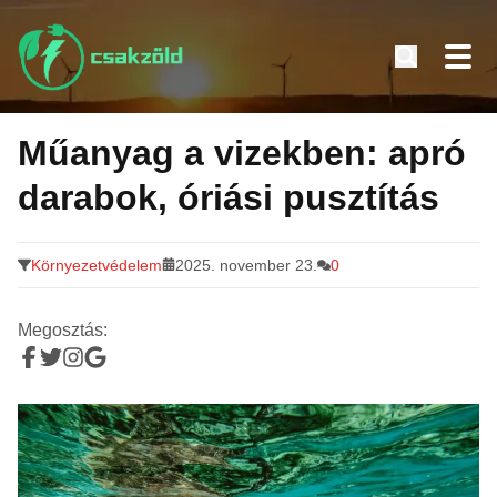
Tovább
a
Műanyag a vizekben: apró
tartalomra
darabok, óriási pusztítás
Környezetvédelem
2025. november 23.
0
Megosztás: