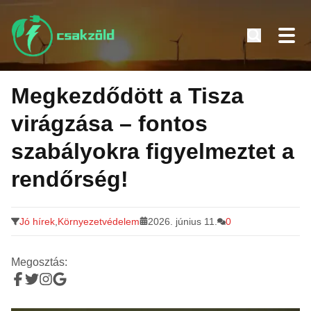
Tovább
a
Megkezdődött a Tisza
tartalomra
virágzása – fontos
szabályokra figyelmeztet a
rendőrség!
Jó hírek
,
Környezetvédelem
2026. június 11.
0
Megosztás: