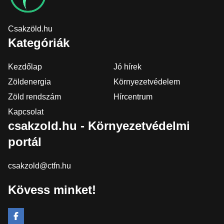
Csakzöld.hu
Kategóriák
Kezdőlap
Jó hírek
Zöldenergia
Környezetvédelem
Zöld rendszám
Hírcentrum
Kapcsolat
csakzold.hu - Környezetvédelmi
portál
csakzold@ctfn.hu
Kövess minket!