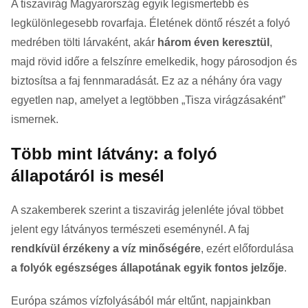
A tiszavirág Magyarország egyik legismertebb és
legkülönlegesebb rovarfaja. Életének döntő részét a folyó
medrében tölti lárvaként, akár
három éven keresztül
,
majd rövid időre a felszínre emelkedik, hogy párosodjon és
biztosítsa a faj fennmaradását. Ez az a néhány óra vagy
egyetlen nap, amelyet a legtöbben „Tisza virágzásaként”
ismernek.
Több mint látvány: a folyó
állapotáról is mesél
A szakemberek szerint a tiszavirág jelenléte jóval többet
jelent egy látványos természeti eseménynél. A faj
rendkívül érzékeny a víz minőségére
, ezért előfordulása
a folyók egészséges állapotának egyik fontos jelzője
.
Európa számos vízfolyásából már eltűnt, napjainkban