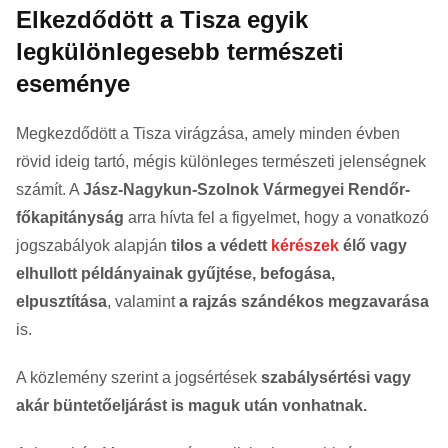
Elkezdődött a Tisza egyik
legkülönlegesebb természeti
eseménye
Megkezdődött a Tisza virágzása, amely minden évben
rövid ideig tartó, mégis különleges természeti jelenségnek
számít. A
Jász-Nagykun-Szolnok Vármegyei Rendőr-
főkapitányság
arra hívta fel a figyelmet, hogy a vonatkozó
jogszabályok alapján
tilos a védett
kérészek
élő vagy
elhullott példányainak gyűjtése, befogása,
elpusztítása
, valamint
a rajzás szándékos megzavarása
is.
A közlemény szerint a jogsértések
szabálysértési vagy
akár büntetőeljárást is maguk után vonhatnak.