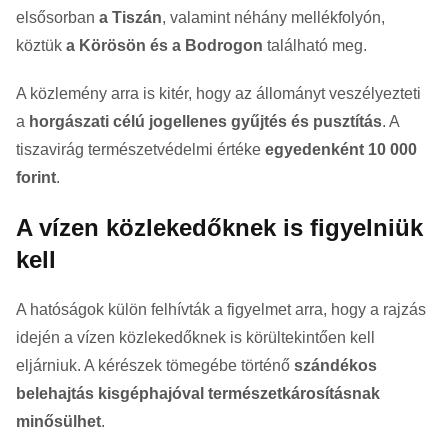
elsősorban
a Tiszán
, valamint néhány mellékfolyón,
köztük
a Körösön és a Bodrogon
található meg.
A közlemény arra is kitér, hogy az állományt veszélyezteti
a
horgászati célú jogellenes gyűjtés és pusztítás
. A
tiszavirág természetvédelmi értéke
egyedenként 10 000
forint
.
A vízen közlekedőknek is figyelniük
kell
A hatóságok külön felhívták a figyelmet arra, hogy a rajzás
idején a vízen közlekedőknek is körültekintően kell
eljárniuk. A kérészek tömegébe történő
szándékos
belehajtás kisgéphajóval természetkárosításnak
minősülhet
.