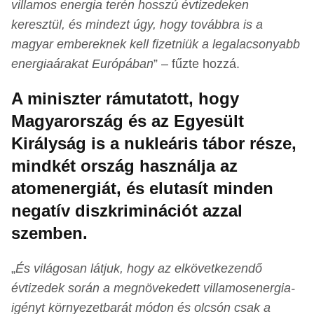
villamos energia terén hosszú évtizedeken
keresztül, és mindezt úgy, hogy továbbra is a
magyar embereknek kell fizetniük a legalacsonyabb
energiaárakat Európában
” – fűzte hozzá.
A miniszter rámutatott, hogy
Magyarország és az Egyesült
Királyság is a nukleáris tábor része,
mindkét ország használja az
atomenergiát, és elutasít minden
negatív diszkriminációt azzal
szemben.
„
És világosan látjuk, hogy az elkövetkezendő
évtizedek során a megnövekedett villamosenergia-
igényt környezetbarát módon és olcsón csak a