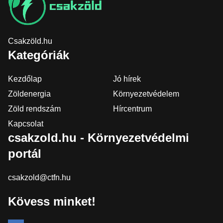
Csakzöld.hu
Kategóriák
Kezdőlap
Jó hírek
Zöldenergia
Környezetvédelem
Zöld rendszám
Hírcentrum
Kapcsolat
csakzold.hu - Környezetvédelmi
portál
csakzold@ctfn.hu
Kövess minket!