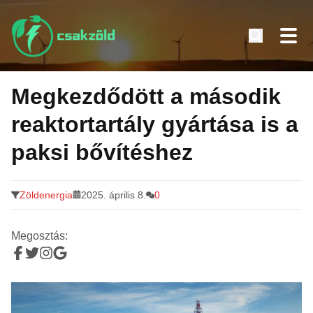
Tovább
a
Megkezdődött a második
tartalomra
reaktortartály gyártása is a
paksi bővítéshez
Zöldenergia
2025. április 8.
0
Megosztás: