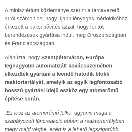
A minisztérium közleménye szerint a tárcavezető
arról számolt be, hogy újabb lényeges mérföldkőhöz
érkezett a paksi bővítés azzal, hogy fontos
berendezések gyártása indult meg Oroszországban
és Franciaországban.
Aláhúzta, hogy
Szentpéterváron, Európa
legnagyobb automatizált kovácsüzemében
elkezdték gyártani a leendő hatodik blokk
reaktortartályát, amelyik az egyik legfontosabb
hosszú gyártási idejű eszköz egy atomerőmű
építése során.
„
Ez lesz az atomerőmű lelke, ugyanis maga a
szabályozott láncreakció ebben a reaktortartályban
megy majd végbe, ezért is a lehető legszigorúbb