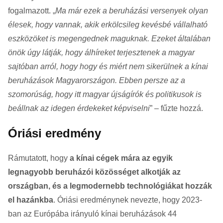
fogalmazott. „
Ma már ezek a beruházási versenyek olyan
élesek, hogy vannak, akik erkölcsileg kevésbé vállalható
eszközöket is megengednek maguknak. Ezeket általában
önök úgy látják, hogy álhíreket terjesztenek a magyar
sajtóban arról, hogy hogy és miért nem sikerülnek a kínai
beruházások Magyarországon. Ebben persze az a
szomorúság, hogy itt magyar újságírók és politikusok is
beállnak az idegen érdekeket képviselni
” – fűzte hozzá.
Óriási eredmény
Rámutatott, hogy
a kínai cégek mára az egyik
legnagyobb beruházói közösséget alkotják az
országban, és a legmodernebb technológiákat hozzák
el hazánkba
. Óriási eredménynek nevezte, hogy 2023-
ban az Európába irányuló kínai beruházások 44