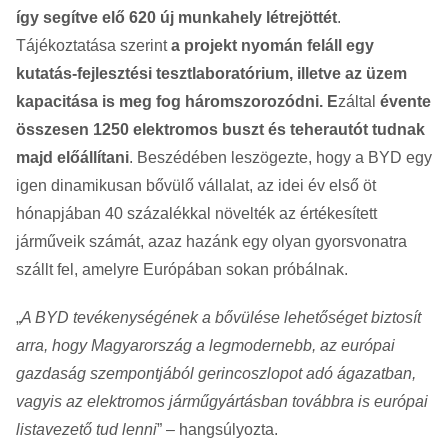
így segítve elő 620 új munkahely létrejöttét
.
Tájékoztatása szerint
a projekt nyomán feláll egy
kutatás-fejlesztési tesztlaboratórium, illetve az üzem
kapacitása is meg fog háromszorozódni. E
záltal
évente
összesen 1250 elektromos buszt és teherautót tudnak
majd előállítani
. Beszédében leszögezte, hogy a BYD egy
igen dinamikusan bővülő vállalat, az idei év első öt
hónapjában 40 százalékkal növelték az értékesített
járműveik számát, azaz hazánk egy olyan gyorsvonatra
szállt fel, amelyre Európában sokan próbálnak.
„
A BYD tevékenységének a bővülése lehetőséget biztosít
arra, hogy Magyarország a legmodernebb, az európai
gazdaság szempontjából gerincoszlopot adó ágazatban,
vagyis az elektromos járműgyártásban továbbra is európai
listavezető tud lenni
” – hangsúlyozta.