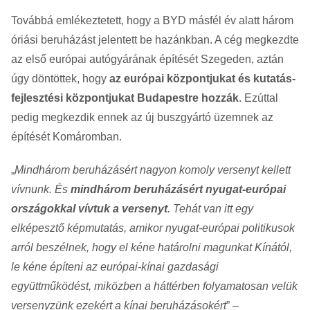
Továbbá emlékeztetett, hogy a BYD másfél év alatt három
óriási beruházást jelentett be hazánkban. A cég megkezdte
az első európai autógyárának építését Szegeden, aztán
úgy döntöttek, hogy
az európai központjukat és kutatás-
fejlesztési központjukat Budapestre hozzák
. Ezúttal
pedig megkezdik ennek az új buszgyártó üzemnek az
építését Komáromban.
„
Mindhárom beruházásért nagyon komoly versenyt kellett
vívnunk. És
mindhárom beruházásért nyugat-európai
országokkal vívtuk a versenyt
. Tehát van itt egy
elképesztő képmutatás, amikor nyugat-európai politikusok
arról beszélnek, hogy el kéne határolni magunkat Kínától,
le kéne építeni az európai-kínai gazdasági
együttműködést, miközben a háttérben folyamatosan velük
versenyzünk ezekért a kínai beruházásokért
” –