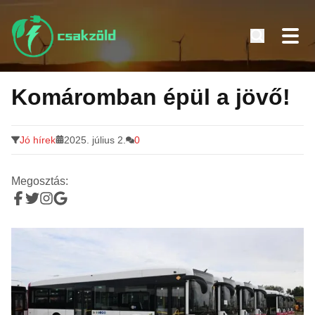
Tovább
a
Komáromban épül a jövő!
tartalomra
Jó hírek
2025. július 2.
0
Megosztás: