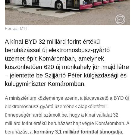
Forrás: MTI
A kínai BYD 32 milliárd forint értékű
beruházással új elektromosbusz-gyártó
üzemet épít Komáromban, amelynek
köszönhetően 620 új munkahely jön majd létre
– jelentette be Szijjártó Péter külgazdasági és
külügyminiszter Komáromban.
A minisztérium közleménye szerint a tárcavezető a BYD új
elektromosbusz-gyártó üzemének alapkőletételi
ünnepségén arról számolt be, hogy a kínai vállalat 32
milliárd forint értékű beruházást hajt végre Komáromban. A
beruházást a
kormány 3,1 milliárd forinttal támogatja,