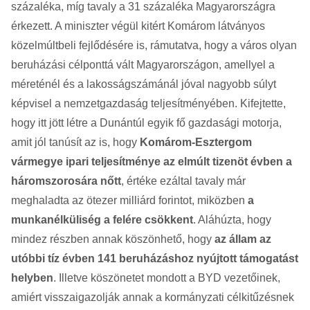
százaléka, míg tavaly a 31 százaléka Magyarországra
érkezett. A miniszter végül kitért Komárom látványos
közelmúltbeli fejlődésére is, rámutatva, hogy a város olyan
beruházási célponttá vált Magyarországon, amellyel a
méreténél és a lakosságszámánál jóval nagyobb súlyt
képvisel a nemzetgazdaság teljesítményében. Kifejtette,
hogy itt jött létre a Dunántúl egyik fő gazdasági motorja,
amit jól tanúsít az is, hogy
Komárom-Esztergom
vármegye ipari teljesítménye az elmúlt tizenöt évben a
háromszorosára nőtt
, értéke ezáltal tavaly már
meghaladta az ötezer milliárd forintot, miközben
a
munkanélküliség a felére csökkent
. Aláhúzta, hogy
mindez részben annak köszönhető, hogy
az állam az
utóbbi tíz évben 141 beruházáshoz nyújtott támogatást
helyben
. Illetve köszönetet mondott a BYD vezetőinek,
amiért visszaigazolják annak a kormányzati célkitűzésnek