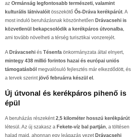
az
Ormánság legfontosabb természeti, valamint
kulturális látnivalóit
összekötő
Ős-Dráva kerékpárút
. A
most induló beruházásnak köszönhetően
Drávacsehi is
közvetlenül bekapcsolódik a kerékpáros útvonalba
,
ami tovább növelheti a térség turisztikai vonzerejét.
A
Drávacsehi
és
Tésenfa
önkormányzata által elnyert,
mintegy 438 millió forintos hazai és európai uniós
támogatásból
megvalósuló fejlesztés már elkezdődött, és
a tervek szerint
jövő februárra készül el
.
Új útvonal és kerékpáros pihenő is
épül
A beruházás részeként
2,5 kilométer hosszú kerékpárút
létesül. Az új szakasz a
Fekete-víz bal partján
, a töltésen
halad majd, ahonnan egy leágazás vezet
Drávacsehi