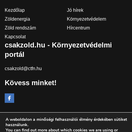
Kezdőlap
Jó hírek
Zöldenergia
Környezetvédelem
Zöld rendszám
Hírcentrum
Kapcsolat
csakzold.hu - Környezetvédelmi
portál
csakzold@ctfn.hu
Kövess minket!
A weboldalon a minőségi felhasználói élmény érdekében sütiket
Copyright © 2024 csakzold.hu. Minden jog fenntartva.
használunk.
You can find out more about which cookies we are using or
Általános Szerződési Feltételek