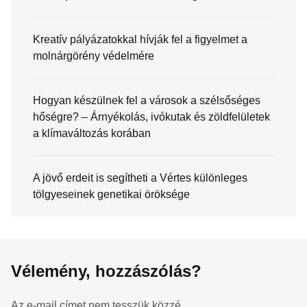
Kreatív pályázatokkal hívják fel a figyelmet a
molnárgörény védelmére
Hogyan készülnek fel a városok a szélsőséges
hőségre? – Árnyékolás, ivókutak és zöldfelületek
a klímaváltozás korában
A jövő erdeit is segítheti a Vértes különleges
tölgyeseinek genetikai öröksége
Vélemény, hozzászólás?
Az e-mail címet nem tesszük közzé.