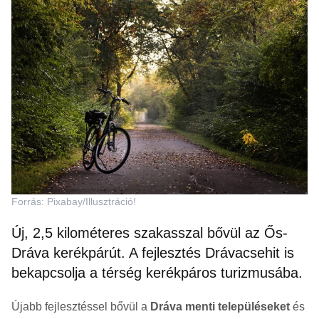
Forrás: Pixabay/Illusztráció!
Új, 2,5 kilométeres szakasszal bővül az Ős-
Dráva kerékpárút. A fejlesztés Drávacsehit is
bekapcsolja a térség kerékpáros turizmusába.
Újabb fejlesztéssel bővül a
Dráva menti településeket
és