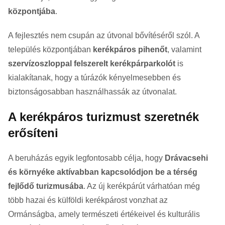
központjába
.
A fejlesztés nem csupán az útvonal bővítéséről szól. A
település központjában
kerékpáros pihenőt
, valamint
szervízoszloppal felszerelt kerékpárparkolót
is
kialakítanak, hogy a túrázók kényelmesebben és
biztonságosabban használhassák az útvonalat.
A kerékpáros turizmust szeretnék
erősíteni
A beruházás egyik legfontosabb célja, hogy
Drávacsehi
és környéke aktívabban kapcsolódjon be a térség
fejlődő turizmusába
. Az új kerékpárút várhatóan még
több hazai és külföldi kerékpárost vonzhat az
Ormánságba, amely természeti értékeivel és kulturális