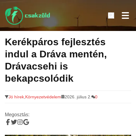
Tovább
a
Kerékpáros fejlesztés
tartalomra
indul a Dráva mentén,
Drávacsehi is
bekapcsolódik
Jó hírek
,
Környezetvédelem
2026. július 2.
0
Megosztás: