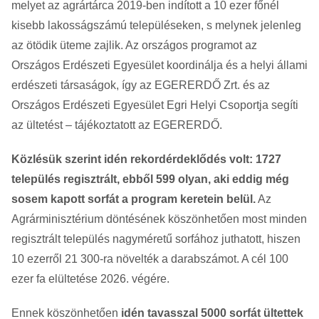
melyet az agrártárca 2019-ben indított a 10 ezer főnél
kisebb lakosságszámú településeken, s melynek jelenleg
az ötödik üteme zajlik. Az országos programot az
Országos Erdészeti Egyesület koordinálja és a helyi állami
erdészeti társaságok, így az EGERERDŐ Zrt. és az
Országos Erdészeti Egyesület Egri Helyi Csoportja segíti
az ültetést – tájékoztatott az EGERERDŐ.
Közlésük szerint idén rekordérdeklődés volt: 1727
település regisztrált, ebből 599 olyan, aki eddig még
sosem kapott sorfát a program keretein belül.
Az
Agrárminisztérium döntésének köszönhetően most minden
regisztrált település nagyméretű sorfához juthatott, hiszen
10 ezerről 21 300-ra növelték a darabszámot. A cél 100
ezer fa elültetése 2026. végére.
Ennek köszönhetően
idén tavasszal 5000 sorfát ültettek