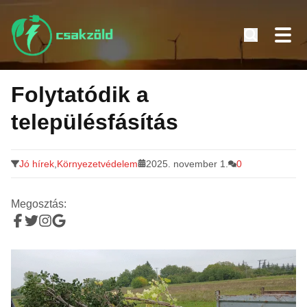
Tovább
a
Folytatódik a
tartalomra
településfásítás
Jó hírek
,
Környezetvédelem
2025. november 1.
0
Megosztás: