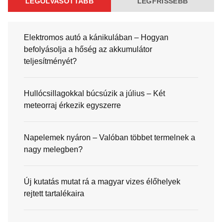
LEGOLVASOTTABB
LEGFRISSEBB
Elektromos autó a kánikulában – Hogyan
befolyásolja a hőség az akkumulátor
teljesítményét?
Hullócsillagokkal búcsúzik a július – Két
meteorraj érkezik egyszerre
Napelemek nyáron – Valóban többet termelnek a
nagy melegben?
Új kutatás mutat rá a magyar vizes élőhelyek
rejtett tartalékaira