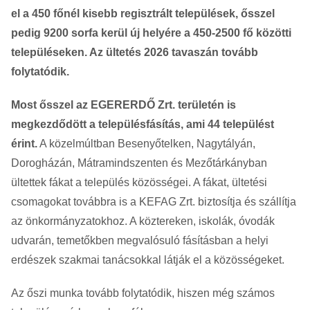
el a 450 főnél kisebb regisztrált települések, ősszel
pedig 9200 sorfa kerül új helyére a 450-2500 fő közötti
településeken. Az ültetés 2026 tavaszán tovább
folytatódik.
Most ősszel az EGERERDŐ Zrt. területén is
megkezdődött a településfásítás, ami 44 települést
érint.
A közelmúltban Besenyőtelken, Nagytályán,
Dorogházán, Mátramindszenten és Mezőtárkányban
ültettek fákat a település közösségei. A fákat, ültetési
csomagokat továbbra is a KEFAG Zrt. biztosítja és szállítja
az önkormányzatokhoz. A köztereken, iskolák, óvodák
udvarán, temetőkben megvalósuló fásításban a helyi
erdészek szakmai tanácsokkal látják el a közösségeket.
Az őszi munka tovább folytatódik, hiszen még számos