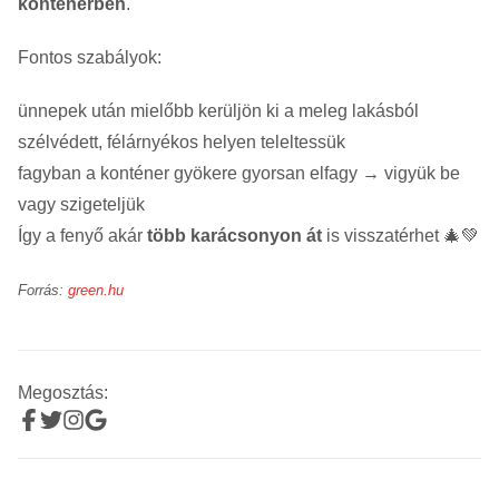
konténerben
.
Fontos szabályok:
ünnepek után mielőbb kerüljön ki a meleg lakásból
szélvédett, félárnyékos helyen teleltessük
fagyban a konténer gyökere gyorsan elfagy → vigyük be
vagy szigeteljük
Így a fenyő akár
több karácsonyon át
is visszatérhet 🎄💚
Forrás:
green.hu
Megosztás: