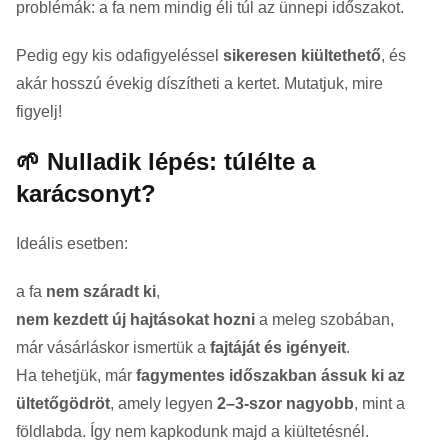
problémák: a fa nem mindig éli túl az ünnepi időszakot.
Pedig egy kis odafigyeléssel
sikeresen kiültethető
, és
akár hosszú évekig díszítheti a kertet. Mutatjuk, mire
figyelj!
🌱 Nulladik lépés: túlélte a
karácsonyt?
Ideális esetben:
a fa
nem száradt ki
,
nem kezdett új hajtásokat hozni
a meleg szobában,
már vásárláskor ismertük a
fajtáját és igényeit
.
Ha tehetjük, már
fagymentes időszakban ássuk ki az
ültetőgödröt
, amely legyen
2–3-szor nagyobb
, mint a
földlabda. Így nem kapkodunk majd a kiültetésnél.