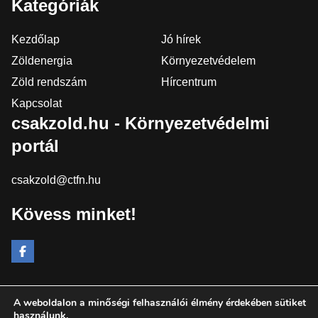
Kategóriák
Kezdőlap
Jó hírek
Zöldenergia
Környezetvédelem
Zöld rendszám
Hírcentrum
Kapcsolat
csakzold.hu - Környezetvédelmi
portál
csakzold@ctfn.hu
Kövess minket!
A weboldalon a minőségi felhasználói élmény érdekében sütiket
Copyright © 2024 csakzold.hu. Minden jog fenntartva.
használunk.