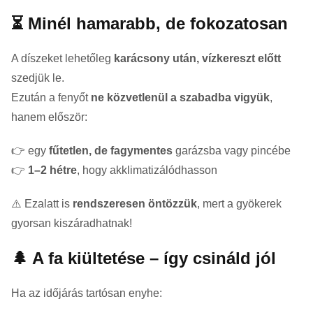
⏳ Minél hamarabb, de fokozatosan
A díszeket lehetőleg
karácsony után, vízkereszt előtt
szedjük le.
Ezután a fenyőt
ne közvetlenül a szabadba vigyük
,
hanem először:
👉 egy
fűtetlen, de fagymentes
garázsba vagy pincébe
👉
1–2 hétre
, hogy akklimatizálódhasson
⚠️ Ezalatt is
rendszeresen öntözzük
, mert a gyökerek
gyorsan kiszáradhatnak!
🌲 A fa kiültetése – így csináld jól
Ha az időjárás tartósan enyhe: