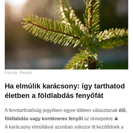
Forrás: Pexels
Ha elmúlik karácsony: így tarthatod
életben a földlabdás fenyőfát
A fenntarthatóság jegyében egyre többen választanak
élő,
földlabdás vagy konténeres fenyőt
az ünnepekre 🎄
A karácsony elmúltával azonban sokszor itt kezdődnek a