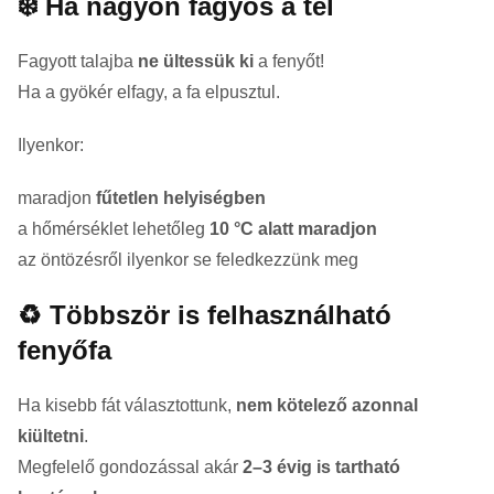
❄️ Ha nagyon fagyos a tél
Fagyott talajba
ne ültessük ki
a fenyőt!
Ha a gyökér elfagy, a fa elpusztul.
Ilyenkor:
maradjon
fűtetlen helyiségben
a hőmérséklet lehetőleg
10 °C alatt maradjon
az öntözésről ilyenkor se feledkezzünk meg
♻️ Többször is felhasználható
fenyőfa
Ha kisebb fát választottunk,
nem kötelező azonnal
kiültetni
.
Megfelelő gondozással akár
2–3 évig is tartható