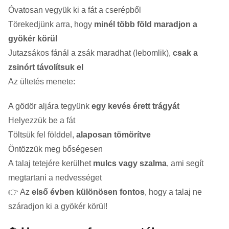
Óvatosan vegyük ki a fát a cserépből
Törekedjünk arra, hogy
minél több föld maradjon a
gyökér körül
Jutazsákos fánál a zsák maradhat (lebomlik),
csak a
zsinórt távolítsuk el
Az ültetés menete:
A gödör aljára tegyünk
egy kevés érett trágyát
Helyezzük be a fát
Töltsük fel földdel,
alaposan tömörítve
Öntözzük meg bőségesen
A talaj tetejére kerülhet
mulcs vagy szalma
, ami segít
megtartani a nedvességet
👉 Az
első évben különösen fontos
, hogy a talaj ne
száradjon ki a gyökér körül!