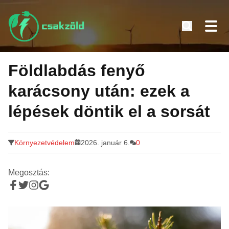
Tovább
a
Földlabdás fenyő
tartalomra
karácsony után: ezek a
lépések döntik el a sorsát
Környezetvédelem
2026. január 6.
0
Megosztás: