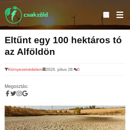
Tovább
a
Eltűnt egy 100 hektáros tó
tartalomra
az Alföldön
Környezetvédelem
2025. július 28.
0
Megosztás: