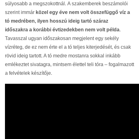
súlyosabb a megszokottnál. A szakemberek beszámolói
szerint immár
közel egy éve nem volt összefüggő víz a
tó medrében, ilyen hosszú ideig tartó száraz
időszakra a korábbi évtizedekben nem volt példa
.
Tavasszal ugyan időszakosan megjelent egy sekély
vízréteg, de ez nem érte el a tó teljes kiterjedését, és csak
rövid ideig tartott. A tó medre mostanra sokkal inkább
emlékeztet sivatagra, mintsem élettel teli tóra – fogalmazott
a felvételek készítője.