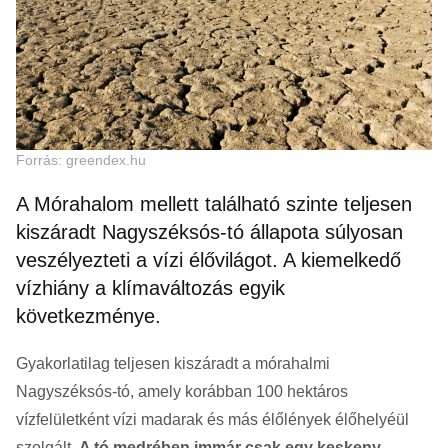
Forrás: greendex.hu
A Mórahalom mellett található szinte teljesen
kiszáradt Nagyszéksós-tó állapota súlyosan
veszélyezteti a vízi élővilágot. A kiemelkedő
vízhiány a klímaváltozás egyik
következménye.
Gyakorlatilag teljesen
kiszáradt a mórahalmi
Nagyszéksós-tó, amely korábban 100 hektáros
vízfelületként vízi madarak és más élőlények élőhelyéül
szolgált.
A tó medrében immár csak egy keskeny