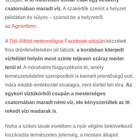
csatornában maradt víz.
A szakértők szerint a helyzet
példátlan és súlyos – számol be a helyzetről
az
Agroinform
.
A
Dél-Alföld meteorológiai Facebook-oldalán
közzétett
friss drónfelvételeken jól látszik:
a korábban kiterjedt
vízfelület helyén most szinte teljesen száraz meder
terül el
. A mórahalmi Nagyszéksós-tó, amely
természetvédelmi szempontból is kiemelt jelentőségű volt,
mára inkább emlékeztet sivatagra, mint élettel teli tóra.
Az
egykori víztükörből csupán a mesterséges
csatornában maradt némi víz, ide kényszerültek az itt
rekedt vízi madarak is.
Noha a szikes tavak esetében a nyár végére bekövetkező
kiszáradás természetes jelenség, a mostani állapot