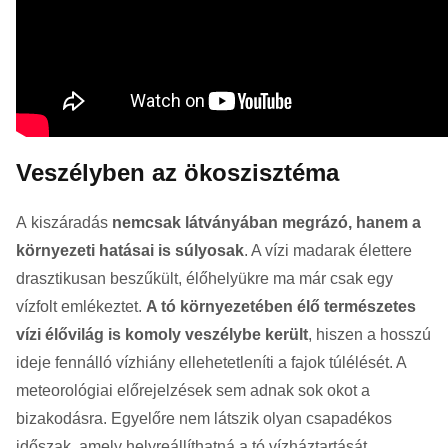
Veszélyben az ökoszisztéma
A kiszáradás
nemcsak látványában megrázó, hanem a
környezeti hatásai is súlyosak
. A vízi madarak élettere
drasztikusan beszűkült, élőhelyükre ma már csak egy
vízfolt emlékeztet.
A tó környezetében élő természetes
vízi élővilág is komoly veszélybe került
, hiszen a hosszú
ideje fennálló vízhiány ellehetetleníti a fajok túlélését. A
meteorológiai előrejelzések sem adnak sok okot a
bizakodásra. Egyelőre nem látszik olyan csapadékos
időszak, amely helyreállíthatná a tó vízháztartását.