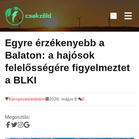
Tovább
a
Egyre érzékenyebb a
tartalomra
Balaton: a hajósok
felelősségére figyelmeztet
a BLKI
Környezetvédelem
2026. május 8.
0
Megosztás: