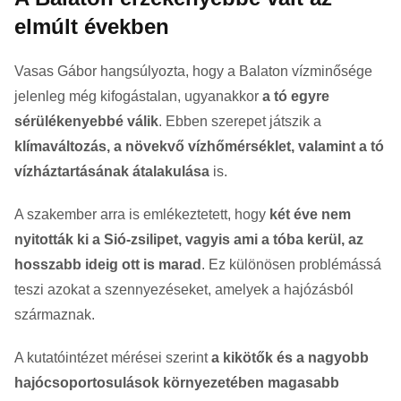
elmúlt években
Vasas Gábor hangsúlyozta, hogy a Balaton vízminősége
jelenleg még kifogástalan, ugyanakkor
a tó egyre
sérülékenyebbé válik
. Ebben szerepet játszik a
klímaváltozás, a növekvő vízhőmérséklet, valamint a tó
vízháztartásának átalakulása
is.
A szakember arra is emlékeztetett, hogy
két éve nem
nyitották ki a Sió-zsilipet, vagyis ami a tóba kerül, az
hosszabb ideig ott is marad
. Ez különösen problémássá
teszi azokat a szennyezéseket, amelyek a hajózásból
származnak.
A kutatóintézet mérései szerint
a kikötők és a nagyobb
hajócsoportosulások környezetében magasabb