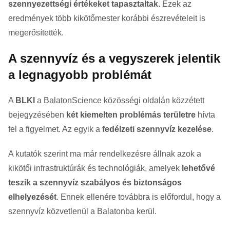
szennyezettségi értékeket tapasztaltak
. Ezek az
eredmények több kikötőmester korábbi észrevételeit is
megerősítették.
A szennyvíz és a vegyszerek jelentik
a legnagyobb problémát
A
BLKI
a BalatonScience közösségi oldalán közzétett
bejegyzésében
két kiemelten problémás területre
hívta
fel a figyelmet. Az egyik a
fedélzeti szennyvíz kezelése
.
A kutatók szerint ma már rendelkezésre állnak azok a
kikötői infrastruktúrák és technológiák, amelyek
lehetővé
teszik a szennyvíz szabályos és biztonságos
elhelyezését
. Ennek ellenére továbbra is előfordul, hogy a
szennyvíz közvetlenül a Balatonba kerül.