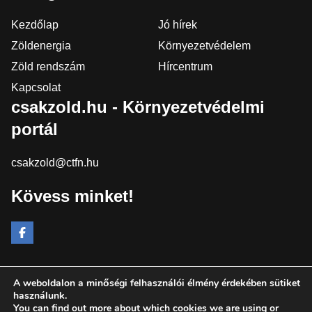
Kezdőlap
Jó hírek
Zöldenergia
Környezetvédelem
Zöld rendszám
Hírcentrum
Kapcsolat
csakzold.hu - Környezetvédelmi
portál
csakzold@ctfn.hu
Kövess minket!
A weboldalon a minőségi felhasználói élmény érdekében sütiket
Copyright © 2024 csakzold.hu. Minden jog fenntartva.
használunk.
You can find out more about which cookies we are using or
Általános Szerződési Feltételek