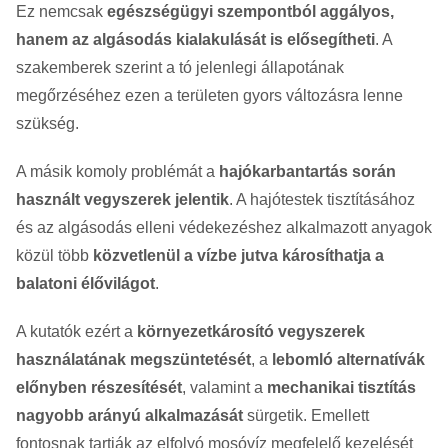
Ez nemcsak
egészségügyi szempontból aggályos,
hanem az algásodás kialakulását is elősegítheti
. A
szakemberek szerint a tó jelenlegi állapotának
megőrzéséhez ezen a területen gyors változásra lenne
szükség.
A másik komoly problémát a
hajókarbantartás során
használt vegyszerek jelentik
. A hajótestek tisztításához
és az algásodás elleni védekezéshez alkalmazott anyagok
közül több
közvetlenül a vízbe jutva károsíthatja a
balatoni élővilágot
.
A kutatók ezért a
környezetkárosító vegyszerek
használatának megszüntetését
, a
lebomló alternatívák
előnyben részesítését
, valamint a
mechanikai tisztítás
nagyobb arányú alkalmazását
sürgetik. Emellett
fontosnak tartják az elfolyó mosóvíz megfelelő kezelését