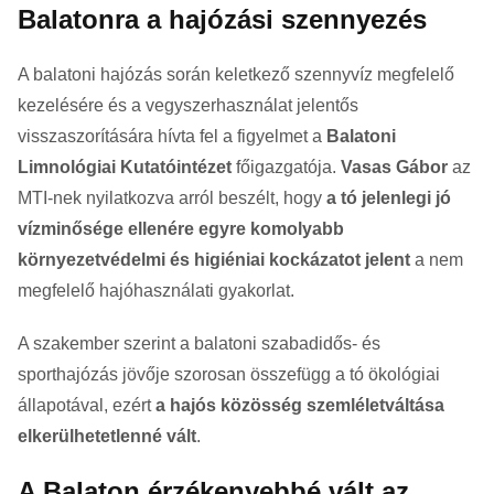
Balatonra a hajózási szennyezés
A balatoni hajózás során keletkező szennyvíz megfelelő
kezelésére és a vegyszerhasználat jelentős
visszaszorítására hívta fel a figyelmet a
Balatoni
Limnológiai Kutatóintézet
főigazgatója.
Vasas Gábor
az
MTI-nek nyilatkozva arról beszélt, hogy
a tó jelenlegi jó
vízminősége ellenére egyre komolyabb
környezetvédelmi és higiéniai kockázatot jelent
a nem
megfelelő hajóhasználati gyakorlat.
A szakember szerint a balatoni szabadidős- és
sporthajózás jövője szorosan összefügg a tó ökológiai
állapotával, ezért
a hajós közösség szemléletváltása
elkerülhetetlenné vált
.
A Balaton érzékenyebbé vált az