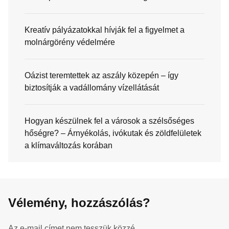
Kreatív pályázatokkal hívják fel a figyelmet a
molnárgörény védelmére
Oázist teremtettek az aszály közepén – így
biztosítják a vadállomány vízellátását
Hogyan készülnek fel a városok a szélsőséges
hőségre? – Árnyékolás, ivókutak és zöldfelületek
a klímaváltozás korában
Vélemény, hozzászólás?
Az e-mail címet nem tesszük közzé.