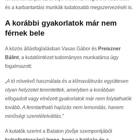
és a karbantartási munkák tudatosabb megszervezését is.
A korábbi gyakorlatok már nem
férnek bele
A közös állásfoglalásban Vasas Gábor és
Preiszner
Bálint
, a kutatóintézet tudományos munkatársa úgy
fogalmazott:
„
A tó növekvő használata és a klímaváltozás együttesen
olyan helyzetet teremtettek, amelyben a korábban
elfogadott vagy elnézett gyakorlatok már nem folytathatók
tovább. A fenntartható hajózás nem lemondás, hanem
minőségi szemléletváltás.
”
A kutatók szerint a Balaton jövője szempontjából
kulcsfontosságú lenne, hogy a hajózás és a