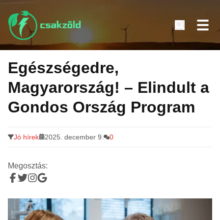
Tovább
a
Egészségedre,
tartalomra
Magyarország! – Elindult a
Gondos Ország Program
Jó hírek
2025. december 9.
0
Megosztás: