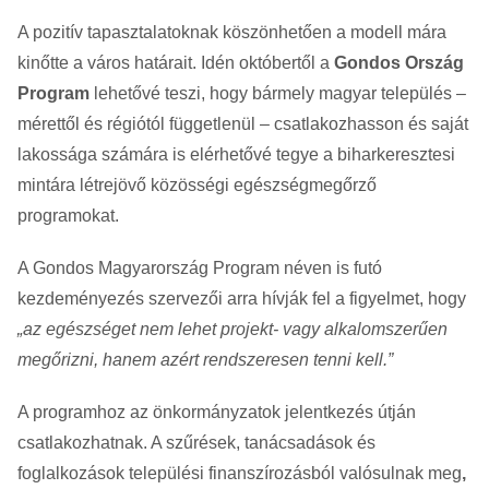
A pozitív tapasztalatoknak köszönhetően a modell mára
kinőtte a város határait. Idén októbertől a
Gondos Ország
Program
lehetővé teszi, hogy bármely magyar település –
mérettől és régiótól függetlenül – csatlakozhasson és saját
lakossága számára is elérhetővé tegye a biharkeresztesi
mintára létrejövő közösségi egészségmegőrző
programokat.
A Gondos Magyarország Program néven is futó
kezdeményezés szervezői arra hívják fel a figyelmet, hogy
„az egészséget nem lehet projekt- vagy alkalomszerűen
megőrizni, hanem azért rendszeresen tenni kell.”
A programhoz az önkormányzatok jelentkezés útján
csatlakozhatnak. A szűrések, tanácsadások és
foglalkozások települési finanszírozásból valósulnak meg
,