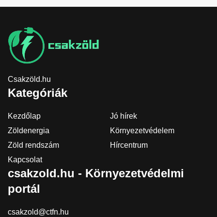
Csakzöld.hu
Kategóriák
Kezdőlap
Jó hírek
Zöldenergia
Környezetvédelem
Zöld rendszám
Hírcentrum
Kapcsolat
csakzold.hu - Környezetvédelmi
portál
csakzold@ctfn.hu