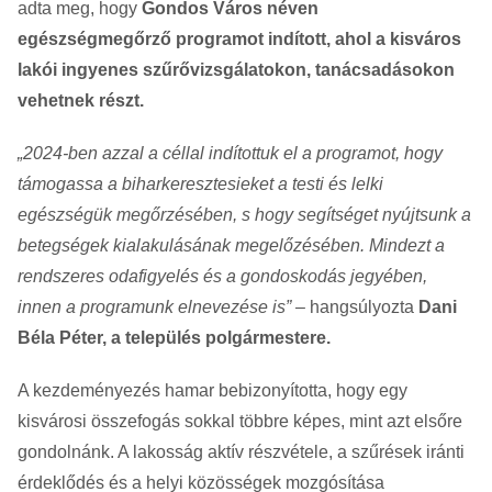
adta meg, hogy
Gondos Város néven
egészségmegőrző programot indított, ahol a kisváros
lakói ingyenes szűrővizsgálatokon, tanácsadásokon
vehetnek részt.
„2024-ben azzal a céllal indítottuk el a programot, hogy
támogassa a biharkeresztesieket a testi és lelki
egészségük megőrzésében, s hogy segítséget nyújtsunk a
betegségek kialakulásának megelőzésében. Mindezt a
rendszeres odafigyelés és a gondoskodás jegyében,
innen a programunk elnevezése is”
– hangsúlyozta
Dani
Béla Péter, a település polgármestere.
A kezdeményezés hamar bebizonyította, hogy egy
kisvárosi összefogás sokkal többre képes, mint azt elsőre
gondolnánk. A lakosság aktív részvétele, a szűrések iránti
érdeklődés és a helyi közösségek mozgósítása