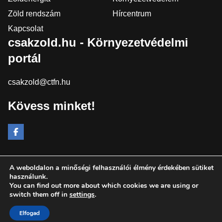
Zöld rendszám
Hírcentrum
Kapcsolat
csakzold.hu - Környezetvédelmi
portál
csakzold@ctfn.hu
Kövess minket!
A weboldalon a minőségi felhasználói élmény érdekében sütiket
Copyright © 2024 csakzold.hu. Minden jog fenntartva.
használunk.
You can find out more about which cookies we are using or
Általános Szerződési Feltételek
switch them off in
settings
.
Adatkezelési Nyilatkozat
Moderálási elvek
Elfogad
Impresszum