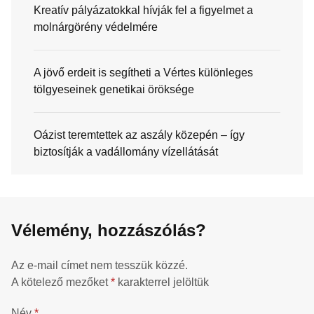
Kreatív pályázatokkal hívják fel a figyelmet a
molnárgörény védelmére
A jövő erdeit is segítheti a Vértes különleges
tölgyeseinek genetikai öröksége
Oázist teremtettek az aszály közepén – így
biztosítják a vadállomány vízellátását
Vélemény, hozzászólás?
Az e-mail címet nem tesszük közzé.
A kötelező mezőket
*
karakterrel jelöltük
Név
*