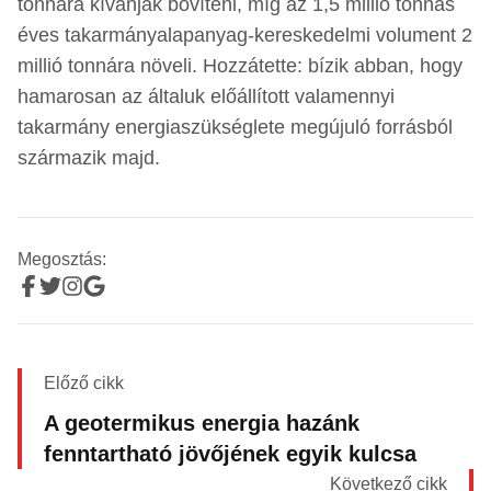
tonnára kívánják bővíteni, míg az 1,5 millió tonnás
éves takarmányalapanyag-kereskedelmi volument 2
millió tonnára növeli. Hozzátette: bízik abban, hogy
hamarosan az általuk előállított valamennyi
takarmány energiaszükséglete megújuló forrásból
származik majd.
Megosztás:
Előző cikk
A geotermikus energia hazánk
fenntartható jövőjének egyik kulcsa
Következő cikk