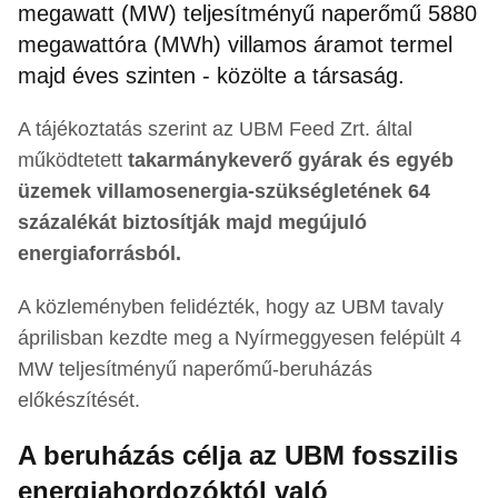
megawatt (MW) teljesítményű naperőmű 5880
megawattóra (MWh) villamos áramot termel
majd éves szinten - közölte a társaság.
A tájékoztatás szerint az UBM Feed Zrt. által
működtetett
takarmánykeverő gyárak és egyéb
üzemek villamosenergia-szükségletének 64
százalékát biztosítják majd megújuló
energiaforrásból.
A közleményben felidézték, hogy az UBM tavaly
áprilisban kezdte meg a Nyírmeggyesen felépült 4
MW teljesítményű naperőmű-beruházás
előkészítését.
A beruházás célja az UBM fosszilis
energiahordozóktól való