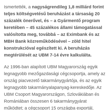
Ismertették, a
nagyságrendileg 1,8 milliárd forint
teljes költségvetésű beruházást a társaság 20
százalék önerővel, és – a Gyármentő program
keretében – 45 százalékos állami támogatással
valósította meg, továbbá – az Eximbank és az
MBH Bank közreműködésével – zöld hitel
konstrukcióval egészített ki. A beruházás
megtérülését az UBM 7-14 évre kalkulálta.
Az 1996-ban alapított UBM Magyarország egyik
legnagyobb mezőgazdasági cégcsoportja, amely az
ország piacvezető takarmánygyártója, és az egyik
legnagyobb takarmányalapanyag-kereskedője. Az
UBM Csoport Magyarországon, Szlovákiában és
Romániában összesen 6 takarmánygyárat
működtet; a cégcsoport 15 országba exportál,