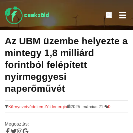
Tovább
a
Az UBM üzembe helyezte a
tartalomra
mintegy 1,8 milliárd
forintból felépített
nyírmeggyesi
naperőművét
Környezetvédelem
,
Zöldenergia
2025. március 21.
0
Megosztás: