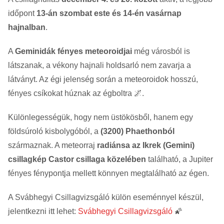
időpont
13-án szombat este és 14-én vasárnap
hajnalban
.
A
Geminidák fényes meteoroidjai
még városból is
látszanak, a vékony hajnali holdsarló nem zavarja a
látványt. Az égi jelenség során a meteoroidok hosszú,
fényes csíkokat húznak az égboltra 🌌.
Különlegességük, hogy nem üstökösből, hanem egy
földsúroló kisbolygóból, a
(3200) Phaethonból
származnak. A meteorraj
radiánsa az Ikrek (Gemini)
csillagkép Castor csillaga közelében
található, a Jupiter
fényes fénypontja mellett könnyen megtalálható az égen.
A Svábhegyi Csillagvizsgáló külön eseménnyel készül,
jelentkezni itt lehet:
Svábhegyi Csillagvizsgáló
🌠