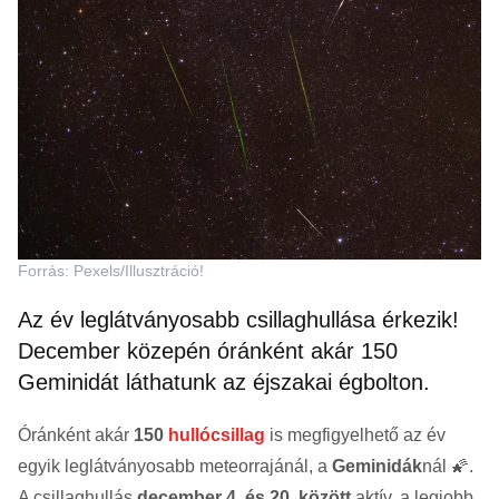
Forrás: Pexels/Illusztráció!
Az év leglátványosabb csillaghullása érkezik!
December közepén óránként akár 150
Geminidát láthatunk az éjszakai égbolton.
Óránként akár
150
hullócsillag
is megfigyelhető az év
egyik leglátványosabb meteorrajánál, a
Geminidák
nál 🌠.
A csillaghullás
december 4. és 20. között
aktív, a legjobb