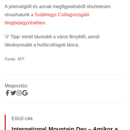
A jelenségről és annak megfigyeléséről részletesen
olvashatunk
a Svábhegyi Csillagvizsgáló
blogbejegyzésében
.
💡 Tipp: minél távolabb a város fényétől, annál
látványosabb a hullócsillagok tánca.
Forrás: MTI
Megosztás:
Előző cikk
International Mountain Day – Amikor a