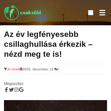
Tovább
a
Az év legfényesebb
tartalomra
csillaghullása érkezik –
nézd meg te is!
Jó hírek
2025. december 12.
0
Megosztás: