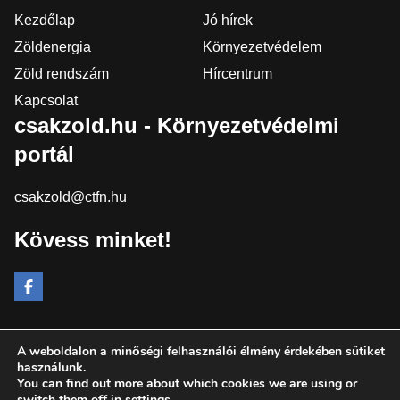
Kezdőlap
Jó hírek
Zöldenergia
Környezetvédelem
Zöld rendszám
Hírcentrum
Kapcsolat
csakzold.hu - Környezetvédelmi
portál
csakzold@ctfn.hu
Kövess minket!
A weboldalon a minőségi felhasználói élmény érdekében sütiket
Copyright © 2024 csakzold.hu. Minden jog fenntartva.
használunk.
You can find out more about which cookies we are using or
Általános Szerződési Feltételek
switch them off in
settings
.