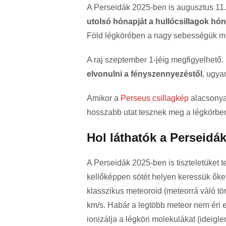
A Perseidák 2025-ben is augusztus 11. 
utolsó hónapját a hullócsillagok hó
Föld légkörében a nagy sebességük miat
A raj szeptember 1-jéig megfigyelhető.
elvonulni a fényszennyezéstől
, ugyan
Amikor a
Perseus csillagkép
alacsonya
hosszabb utat tesznek meg a légkörbe
Hol láthatók a Perseidá
A Perseidák 2025-ben is tiszteletüket 
kellőképpen sötét helyen keressük őke
klasszikus meteoroid (meteorrá váló t
km/s. Habár a legtöbb meteor nem éri e
ionizálja a légköri molekulákat (ideigle