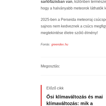
sarlófázisban van
, különben termész
hogy a halványabb meteorok láthatók 
2025-ben a Perseida meteorraj csúcsp
sajnos nem kedveznek a csúcs megfigye
megtekintése életre szóló élmény!
Forrás:
greendex.hu
Megosztás:
Előző cikk
Ősi klímaváltozás és mai
klímaváltozás: mik a