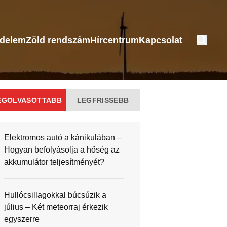
édelem
Zöld rendszám
Hírcentrum
Kapcsolat
EGOLVASOTTABB
LEGFRISSEBB
Elektromos autó a kánikulában –
Hogyan befolyásolja a hőség az
akkumulátor teljesítményét?
Hullócsillagokkal búcsúzik a
július – Két meteorraj érkezik
egyszerre