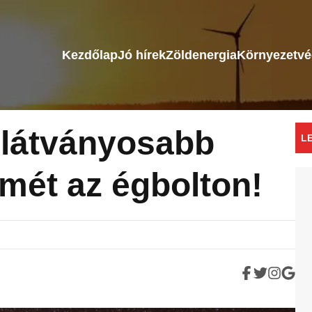
Kezdőlap
Jó hírek
Zöldenergia
Környezetv
glátványosabb
L
smét az égbolton!