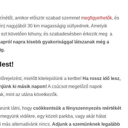
színétől, amikor először szabad szemmel
megfigyelhetők
, és
ején) nagyjából 30 km magasságig süllyednek. Amelyik
st, ezt követően kihuny, és szabadesésben érkezik meg a
apról napra kisebb gyakorisággal látszanak még a
ig.
est!
őrejelzést, mielőtt kitelepülünk a kertbe!
Ha rossz idő lesz,
njünk ki másik napon!
A csúcsot megelőző napok
k, mint az utána következők.
runk látni, hogy
csökkentsük a fényszennyezés mértékét
 kimegyünk vidékre, egy közeli parkba, vagy akár hátat
i más alternatívánk nincs.
Adjunk a szemünknek legalább