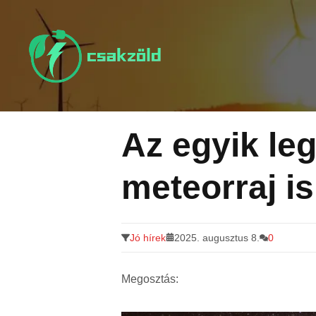
Tovább
a
tartalomra
Az egyik le
meteorraj i
Jó hírek
2025. augusztus 8.
0
Megosztás: