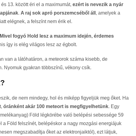
és 13. között éri el a maximumát,
ezért is nevezik a nyár
napjának
.
A raj sok apró porszemcséből áll
, amelyek a
t elégnek, a felszínt nem érik el.
Mivel fogyó Hold lesz a maximum idején, érdemes
is így is elég világos lesz az égbolt.
n van a látóhatáron, a meteorok száma kisebb, de
n. Nyomuk gyakran többszínű, vékony csík.
k?
teszik, de nem mindegy, hol és miképp figyeljük meg őket. Ha
t,
óránként akár 100 meteort is megfigyelhetünk
. Egy
örmelékanyag) Föld légkörébe való belépési sebessége 59
l a Föld felszínét, belépéskor a nagy mozgási energiájuk
nesen megszabadítja őket az elektronjaiktól), ezt látjuk,