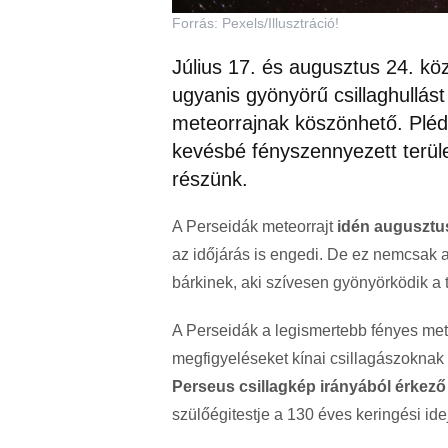
Forrás: Pexels/Illusztráció!
Július 17. és augusztus 24. kö
ugyanis gyönyörű csillaghullás
meteorrajnak köszönhető. Pléde
kevésbé fényszennyezett terüle
részünk.
A Perseidák meteorrajt
idén augusztus 
az időjárás is engedi. De ez nemcsak a
bárkinek, aki szívesen gyönyörködik a
A Perseidák a legismertebb fényes mete
megfigyeléseket kínai csillagászoknak
Perseus csillagkép irányából érkező
szülőégitestje a 130 éves keringési id