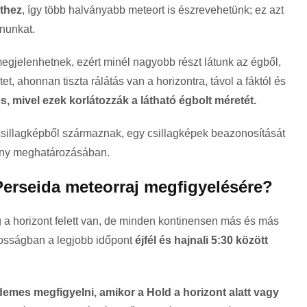
éthez
, így több halványabb meteort is észrevehetünk; ez azt
onunkat.
egjelenhetnek, ezért minél nagyobb részt látunk az égből,
t, ahonnan tiszta rálátás van a horizontra, távol a fáktól és
 mivel ezek korlátozzák a látható égbolt méretét.
csillagképből származnak, egy csillagképek beazonosítását
rány meghatározásában.
Perseida meteorraj megfigyelésére?
 a horizont felett van, de minden kontinensen más és más
nosságban a legjobb időpont
éjfél és hajnali 5:30 között
demes megfigyelni, amikor a Hold a horizont alatt vagy