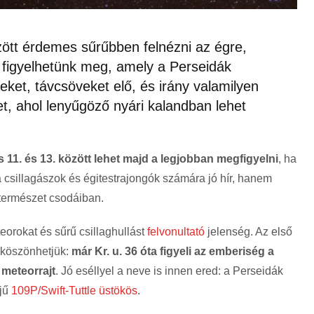
zött érdemes sűrűbben felnézni az égre,
t figyelhetünk meg, amely a Perseidák
ket, távcsöveket elő, és irány valamilyen
t, ahol lenyűgöző nyári kalandban lehet
11. és 13. között lehet majd a legjobban megfigyelni
, ha
 csillagászok és égitestrajongók számára jó hír, hanem
 természet csodáiban.
orokat és sűrű csillaghullást
felvonultató
jelenség. Az első
 köszönhetjük:
már Kr. u. 36 óta figyeli az emberiség a
 meteorrajt
. Jó eséllyel a neve is innen ered: a Perseidák
ejű
109P/Swift-Tuttle üstökös
.