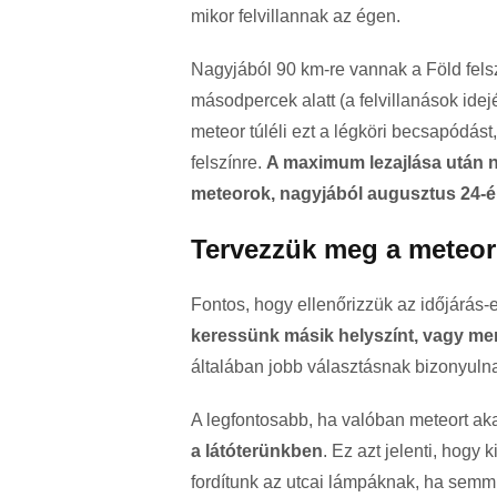
mikor felvillannak az égen.
Nagyjából 90 km-re vannak a Föld fel
másodpercek alatt (a felvillanások id
meteor túléli ezt a légköri becsapódá
felszínre.
A maximum lezajlása után n
meteorok, nagyjából augusztus 24-é
Tervezzük meg a meteorl
Fontos, hogy ellenőrizzük az időjárás-el
keressünk másik helyszínt, vagy me
általában jobb választásnak bizonyulna
A legfontosabb, ha valóban meteort aka
a látóterünkben
. Ez azt jelenti, hogy
fordítunk az utcai lámpáknak, ha semm