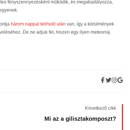
etes fényszennyezésként működik, és megakadályozza,
legyenek.
ontja
három nappal telihold után
van, így a körülmények
léséhez. De ne adjuk fel, hiszen egy ilyen meteorraj
Következő cikk
Mi az a gilisztakomposzt?