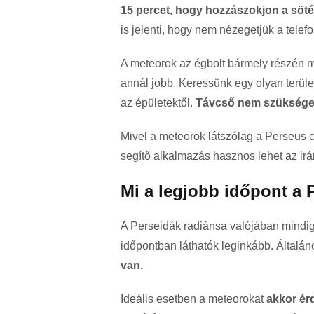
15 percet, hogy hozzászokjon a söt
is jelenti, hogy nem nézegetjük a telef
A meteorok az égbolt bármely részén m
annál jobb. Keressünk egy olyan területe
az épületektől.
Távcső nem szükséges,
Mivel a meteorok látszólag a Perseus 
segítő alkalmazás hasznos lehet az i
Mi a legjobb időpont a 
A Perseidák radiánsa valójában mindig
időpontban láthatók leginkább. Általá
van.
Ideális esetben a meteorokat
akkor ér