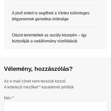
A jövő erdeit is segítheti a Vértes különleges
tölgyeseinek genetikai öröksége
Oázist teremtettek az aszály közepén – így
biztosítják a vadállomány vízellátását
Vélemény, hozzászólás?
Az e-mail címet nem tesszük közzé.
A kötelező mezőket
*
karakterrel jelöltük
Név
*