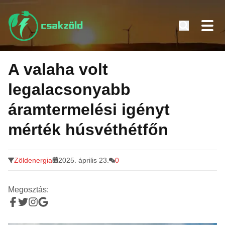
Tovább
a
A valaha volt
tartalomra
legalacsonyabb
áramtermelési igényt
mérték húsvéthétfőn
Zöldenergia
2025. április 23.
0
Megosztás: