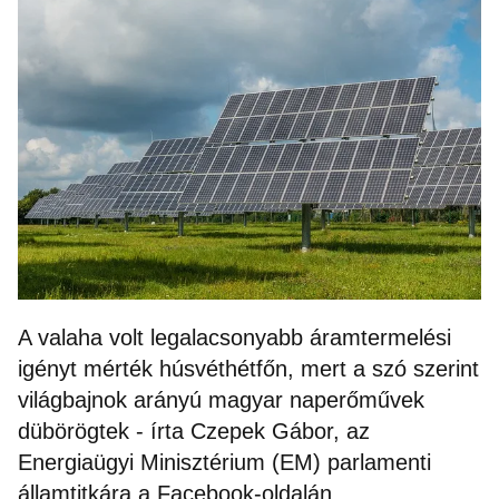
A valaha volt legalacsonyabb áramtermelési
igényt mérték húsvéthétfőn, mert a szó szerint
világbajnok arányú magyar naperőművek
dübörögtek - írta Czepek Gábor, az
Energiaügyi Minisztérium (EM) parlamenti
államtitkára a Facebook-oldalán.