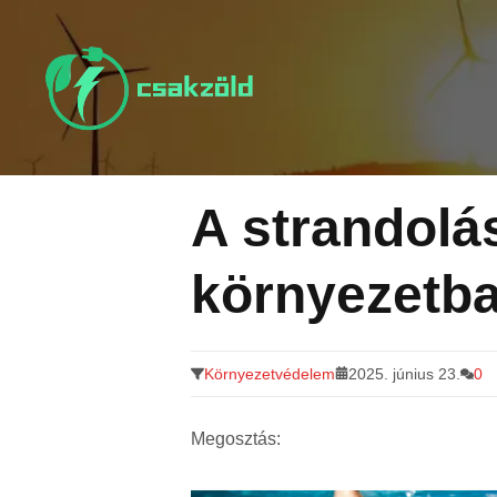
Tovább
a
tartalomra
A strandolás
környezetb
Környezetvédelem
2025. június 23.
0
Megosztás: