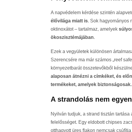
A napvédelem kérdése szintén alapvet
élővilága miatt is
. Sok hagyományos n
oktinoxátot – tartalmaz, amelyek
súlyo
ökoszisztémájában
.
Ezek a vegyületek különösen ártalmasa
Szerencsére ma már számos „reef safe”
környezetbarát összetevőkből készülnek
alaposan átnézni a címkéket, és előn
termékeket, amelyek biztonságosak.
A strandolás nem egyenl
Nyilván tudjuk, a strand tisztán tartása
felelősséget. Egy eldobott chipses zacs
otthagyott üres flakon nemcsak csúfítja