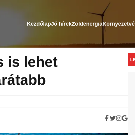
Kezdőlap
Jó hírek
Zöldenergia
Környezetv
 is lehet
L
arátabb