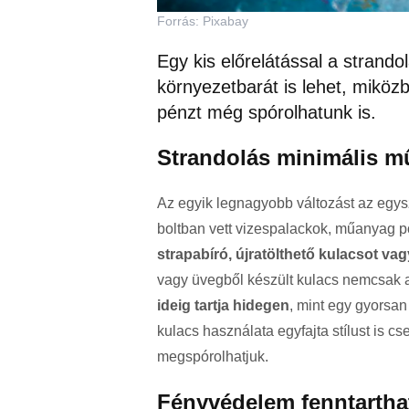
Forrás: Pixabay
Egy kis előrelátással a strand
környezetbarát is lehet, miközb
pénzt még spórolhatunk is.
Strandolás minimális 
Az egyik legnagyobb változást az egys
boltban vett vizespalackok, műanyag p
strapabíró, újratölthető kulacsot v
vagy üvegből készült kulacs nemcsak 
ideig tartja hidegen
, mint egy gyorsa
kulacs használata egyfajta stílust is c
megspórolhatjuk.
Fényvédelem fenntartha