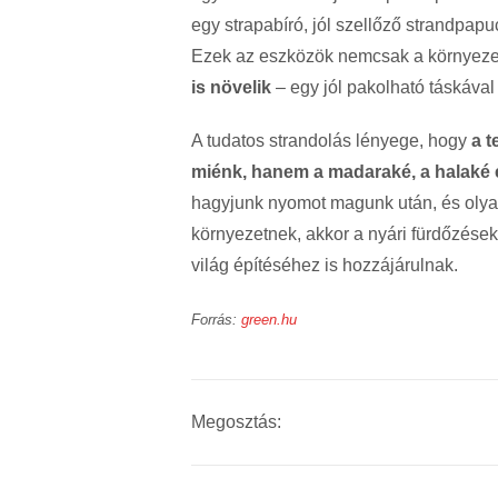
egy strapabíró, jól szellőző strandpapu
Ezek az eszközök nemcsak a környeze
is növelik
– egy jól pakolható táskával
A tudatos strandolás lényege, hogy
a t
miénk, hanem a madaraké, a halaké é
hagyjunk nyomot magunk után, és olya
környezetnek, akkor a nyári fürdőzése
világ építéséhez is hozzájárulnak.
Forrás:
green.hu
Megosztás: