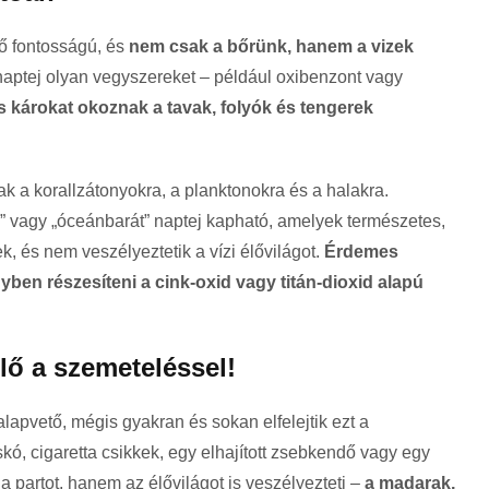
ő fontosságú, és
nem csak a bőrünk, hanem a vizek
aptej olyan vegyszereket – például oxibenzont vagy
s károkat okoznak a tavak, folyók és tengerek
k a korallzátonyokra, a planktonokra és a halakra.
 vagy „óceánbarát” naptej kapható, amelyek természetes,
, és nem veszélyeztetik a vízi élővilágot.
Érdemes
yben részesíteni a cink-oxid vagy titán-dioxid alapú
ő a szemeteléssel!
 alapvető, mégis gyakran és sokan elfelejtik ezt a
kó, cigaretta csikkek, egy elhajított zsebkendő vagy egy
 a partot, hanem az élővilágot is veszélyezteti –
a madarak,