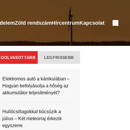
édelem
Zöld rendszám
Hírcentrum
Kapcsolat
EGOLVASOTTABB
LEGFRISSEBB
Elektromos autó a kánikulában –
Hogyan befolyásolja a hőség az
akkumulátor teljesítményét?
Hullócsillagokkal búcsúzik a
július – Két meteorraj érkezik
egyszerre