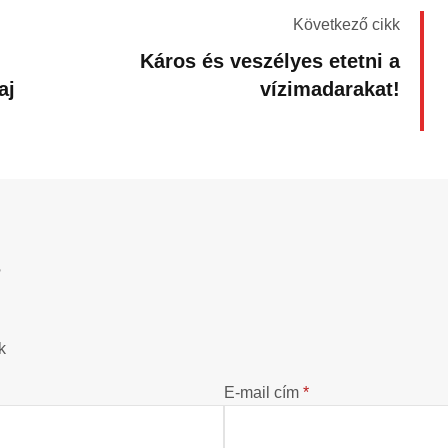
Következő cikk
Káros és veszélyes etetni a
aj
vízimadarakat!
?
k
E-mail cím
*