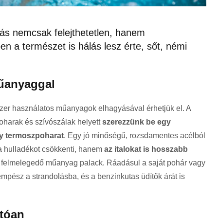
olás nemcsak felejthetetlen, hanem
en a természet is hálás lesz érte, sőt, némi
műanyaggal
zer használatos műanyagok elhagyásával érhetjük el. A
oharak és szívószálak helyett
szerezzünk be egy
agy termoszpoharat
. Egy jó minőségű, rozsdamentes acélból
a hulladékot csökkenti, hanem
az italokat is hosszabb
n felmelegedő műanyag palack. Ráadásul a saját pohár vagy
sempész a strandolásba, és a benzinkutas üdítők árát is
tóan