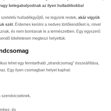
vagy belegabalyodnak az ilyen hulladékokba!
zelektív hulladékgyűjtő, ne legyünk restek,
akár vigyük
uk szét
. Érdemes kerülni a nedves törlőkendőket is, mivel
znak, és nem bomlanak le a természetben. Egy egyszerű
kendő tökéletesen megteszi helyettük.
randcsomag
kus lehet egy fenntartható „strandcsomag” összeállítása,
maz. Egy ilyen csomagban helyet kaphat:
a szendvicseknek,
emhez, és