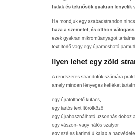
halak és teknősök gyakran lenyelik 
Ha mondjuk egy szabadstrandon nincs s
haza a szemetet, és otthon válogass
ezek gyakran mikroműanyagot tartalma
textiltörlő vagy egy újramosható pamut
Ilyen lehet egy zöld st
A rendszeres strandolók számára prakti
amely minden lényeges kelléket tartal
egy újratölthető kulacs,
egy tartós textiltörölköző,
egy újrahasználható uzsonnás doboz 
egy vászon- vagy hálós szatyor,
egy széles karimájú kalap a napvédel