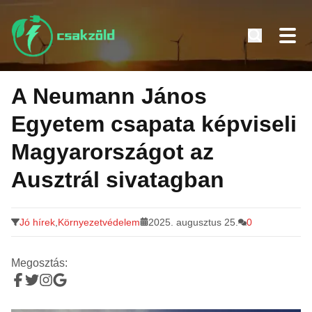
Tovább
a
A Neumann János
tartalomra
Egyetem csapata képviseli
Magyarországot az
Ausztrál sivatagban
Jó hírek
,
Környezetvédelem
2025. augusztus 25.
0
Megosztás: