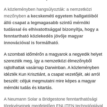
A közleményben hangsúlyozták: a nemzetközi
mezőnyben
a kecskeméti egyetem hallgatóiból
álló csapat a legmagasabb szintű mérnöki
tudással és elhivatottsággal bizonyítja, hogy a
fenntartható közlekedés jövője magyar
innovációval is formálható
.
A szombati időmérőn a magyarok a negyedik helyet
szerezték meg, így a nemzetközi élmezőnyből
rajtolhattak vasárnap Darwinban. A közleményben
idézték Kun Krisztiánt, a csapat vezetőjét, aki arról
beszélt: céljuk megmutatni mire képes a magyar
mérnöki tudás és kitartás.
A Neumann Solar a Bridgestone fenntarthatósági
törekvéseinek megfelelően ENLITEN technológiával