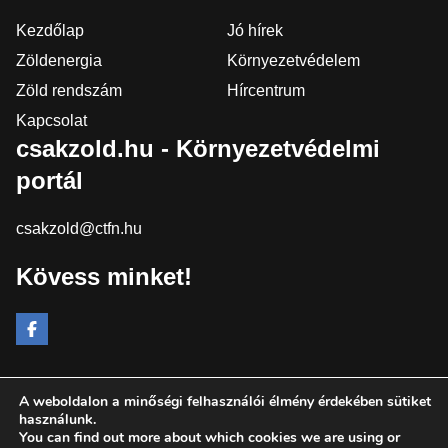
Kezdőlap
Jó hírek
Zöldenergia
Környezetvédelem
Zöld rendszám
Hírcentrum
Kapcsolat
csakzold.hu - Környezetvédelmi
portál
csakzold@ctfn.hu
Kövess minket!
A weboldalon a minőségi felhasználói élmény érdekében sütiket
Copyright © 2024 csakzold.hu. Minden jog fenntartva.
használunk.
You can find out more about which cookies we are using or
Általános Szerződési Feltételek