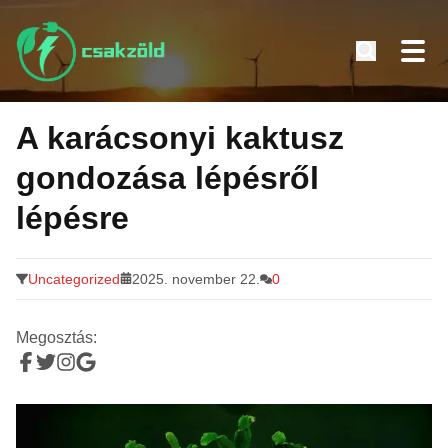
Tovább
a
A karácsonyi kaktusz
tartalomra
gondozása lépésről
lépésre
Uncategorized
2025. november 22.
0
Megosztás: