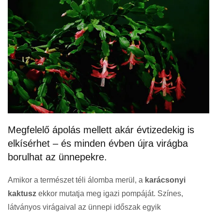
Megfelelő ápolás mellett akár évtizedekig is
elkísérhet – és minden évben újra virágba
borulhat az ünnepekre.
Amikor a természet téli álomba merül, a
karácsonyi
kaktusz
ekkor mutatja meg igazi pompáját. Színes,
látványos virágaival az ünnepi időszak egyik