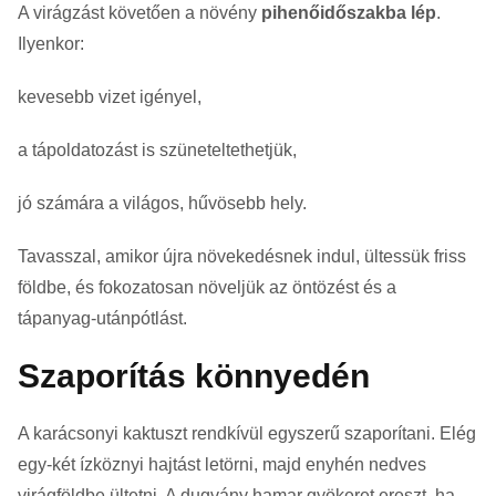
A virágzást követően a növény
pihenőidőszakba lép
.
Ilyenkor:
kevesebb vizet igényel,
a tápoldatozást is szüneteltethetjük,
jó számára a világos, hűvösebb hely.
Tavasszal, amikor újra növekedésnek indul, ültessük friss
földbe, és fokozatosan növeljük az öntözést és a
tápanyag-utánpótlást.
Szaporítás könnyedén
A karácsonyi kaktuszt rendkívül egyszerű szaporítani. Elég
egy-két ízköznyi hajtást letörni, majd enyhén nedves
virágföldbe ültetni. A dugvány hamar gyökeret ereszt, ha