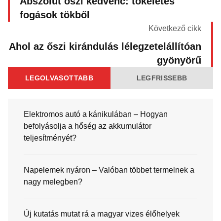
Abszolút őszi kedvenc: tökéletes
fogások tökből
Következő cikk
Ahol az őszi kirándulás lélegzetelállítóan
gyönyörű
LEGOLVASOTTABB
LEGFRISSEBB
Elektromos autó a kánikulában – Hogyan
befolyásolja a hőség az akkumulátor
teljesítményét?
Napelemek nyáron – Valóban többet termelnek a
nagy melegben?
Új kutatás mutat rá a magyar vizes élőhelyek