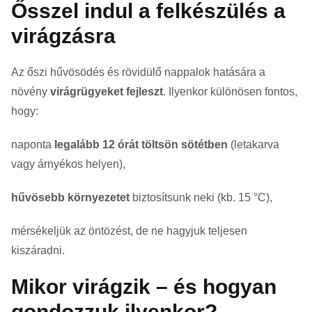
Ősszel indul a felkészülés a
virágzásra
Az őszi hűvösödés és rövidülő nappalok hatására a
növény
virágrügyeket fejleszt
. Ilyenkor különösen fontos,
hogy:
naponta
legalább 12 órát töltsön sötétben
(letakarva
vagy árnyékos helyen),
hűvösebb környezetet
biztosítsunk neki (kb. 15 °C),
mérsékeljük az öntözést, de ne hagyjuk teljesen
kiszáradni.
Mikor virágzik – és hogyan
gondozzuk ilyenkor?