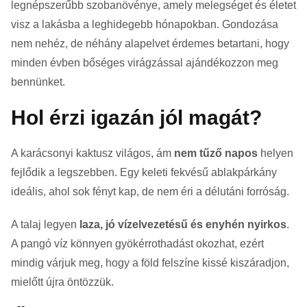
legnépszerűbb szobanövénye, amely melegséget és életet
visz a lakásba a leghidegebb hónapokban. Gondozása
nem nehéz, de néhány alapelvet érdemes betartani, hogy
minden évben bőséges virágzással ajándékozzon meg
bennünket.
Hol érzi igazán jól magát?
A karácsonyi kaktusz világos, ám
nem tűző napos
helyen
fejlődik a legszebben. Egy keleti fekvésű ablakpárkány
ideális, ahol sok fényt kap, de nem éri a délutáni forróság.
A talaj legyen
laza, jó vízelvezetésű és enyhén nyirkos
.
A pangó víz könnyen gyökérrothadást okozhat, ezért
mindig várjuk meg, hogy a föld felszíne kissé kiszáradjon,
mielőtt újra öntözzük.