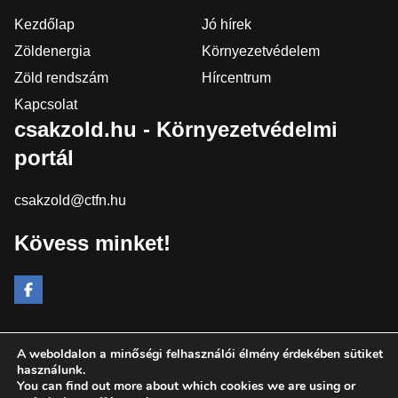
Kezdőlap
Jó hírek
Zöldenergia
Környezetvédelem
Zöld rendszám
Hírcentrum
Kapcsolat
csakzold.hu - Környezetvédelmi
portál
csakzold@ctfn.hu
Kövess minket!
A weboldalon a minőségi felhasználói élmény érdekében sütiket
Copyright © 2024 csakzold.hu. Minden jog fenntartva.
használunk.
You can find out more about which cookies we are using or
Általános Szerződési Feltételek