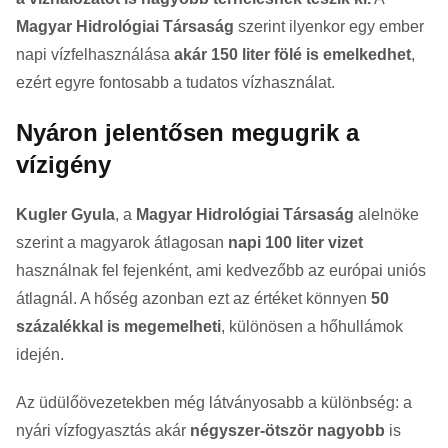
Magyar Hidrológiai Társaság
szerint ilyenkor egy ember
napi vízfelhasználása
akár 150 liter fölé is emelkedhet
,
ezért egyre fontosabb a tudatos vízhasználat.
Nyáron jelentősen megugrik a
vízigény
Kugler Gyula
, a
Magyar Hidrológiai Társaság
alelnöke
szerint a magyarok átlagosan
napi 100 liter vizet
használnak fel fejenként, ami kedvezőbb az európai uniós
átlagnál. A hőség azonban ezt az értéket könnyen
50
százalékkal is megemelheti
, különösen a hőhullámok
idején.
Az üdülőövezetekben még látványosabb a különbség: a
nyári vízfogyasztás akár
négyszer-ötször nagyobb
is