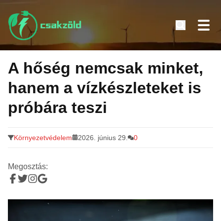
Tovább
a
A hőség nemcsak minket,
tartalomra
hanem a vízkészleteket is
próbára teszi
Környezetvédelem
2026. június 29.
0
Megosztás: