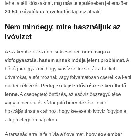
lehet a téli időszaknál, míg más településeken jellemzően
20-50 százalékos növekedés
tapasztalható.
Nem mindegy, mire használjuk az
ivóvizet
A szakemberek szerint sok esetben
nem maga a
vízfogyasztás, hanem annak módja jelent problémát
. A
hőségben gyakori, hogy ivóvízzel locsolják a burkolt
udvarokat, autót mosnak vagy folyamatosan cserélik a kerti
medencék vizét.
Pedig ezek jelentős része elkerülhető
lenne.
A csepegtető öntözés, az esővíz összegyűjtése
vagy a medencék vízforgató berendezései mind
hozzájárulhatnak ahhoz, hogy kevesebb ivóvíz fogyjon el
a legmelegebb napokon.
A társaság arra is felhívja a figyelmet, hogy
egy ember