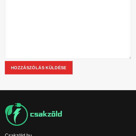
Csakzöld.hu