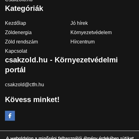
Kategóriák
Kezdőlap
Jó hírek
Zöldenergia
Környezetvédelem
Zöld rendszám
Hírcentrum
Kapcsolat
csakzold.hu - Környezetvédelmi
portál
csakzold@ctfn.hu
Kövess minket!
A weboldalon a minőségi felhasználói élmény érdekében sütiket