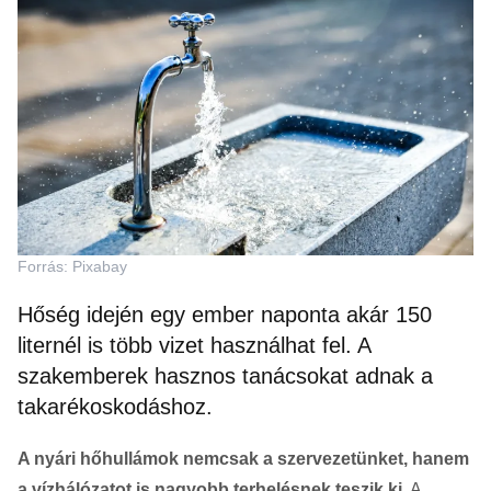
Forrás: Pixabay
Hőség idején egy ember naponta akár 150
liternél is több vizet használhat fel. A
szakemberek hasznos tanácsokat adnak a
takarékoskodáshoz.
A nyári hőhullámok nemcsak a szervezetünket, hanem
a vízhálózatot is nagyobb terhelésnek teszik ki.
A