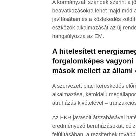
A kormányzati szándék szerint a jö
beavatkozásokra lehet majd mód a
javításában és a közlekedés zöldít
eszközök alkalmazását az új rende
hangsúlyozza az EM.
A hitelesített energiame
forgalomképes vagyoni é
mások mellett az állami 
A szervezett piaci kereskedés elő
alkalmazása, kétoldalú megállapod
átruházás kivételével – tranzakciós 
Az EKR javasolt átszabásával haté
eredményező beruházásokat, célzo
felújításában, a rezsiterhek továb