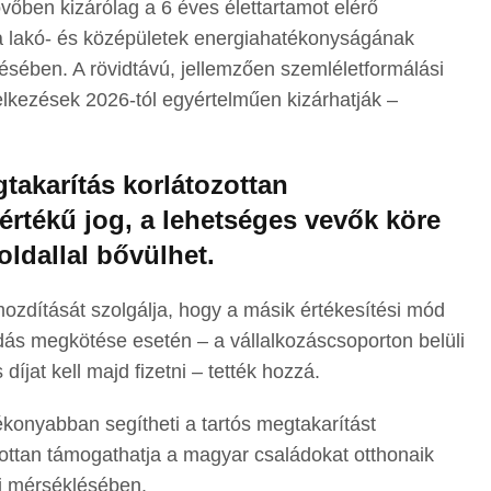
vőben kizárólag a 6 éves élettartamot elérő
 lakó- és középületek energiahatékonyságának
ésében. A rövidtávú, jellemzően szemléletformálási
lkezések 2026-tól egyértelműen kizárhatják –
gtakarítás korlátozottan
rtékű jog, a lehetséges vevők köre
oldallal bővülhet.
mozdítását szolgálja, hogy a másik értékesítési mód
ás megkötése esetén – a vállalkozáscsoporton belüli
díjat kell majd fizetni – tették hozzá.
konyabban segítheti a tartós megtakarítást
ttan támogathatja a magyar családokat otthonaik
bi mérséklésében.