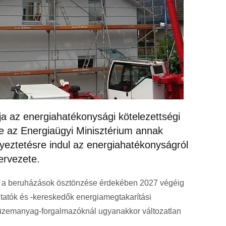
ja az energiahatékonysági kötelezettségi
te az Energiaügyi Minisztérium annak
yeztetésre indul az energiahatékonyságról
ervezete.
 a beruházások ösztönzése érdekében 2027 végéig
tatók és -kereskedők energiamegtakarítási
 üzemanyag-forgalmazóknál ugyanakkor változatlan