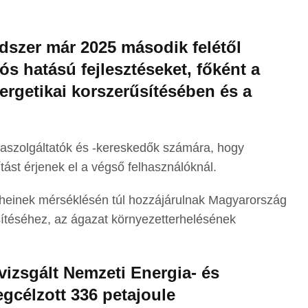
dszer már 2025 második felétől
tós hatású fejlesztéseket, főként a
ergetikai korszerűsítésében és a
iaszolgáltatók és -kereskedők számára, hogy
ást érjenek el a végső felhasználóknál.
rheinek mérséklésén túl hozzájárulnak Magyarország
téséhez, az ágazat környezetterhelésének
vizsgált Nemzeti Energia- és
gcélzott 336 petajoule