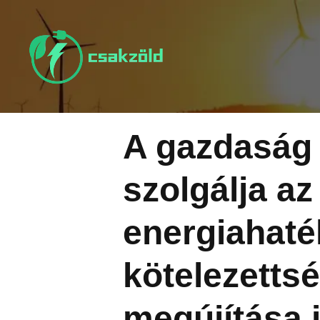
Tovább
a
tartalomra
A gazdaság 
szolgálja az
energiahat
kötelezetts
megújítása 