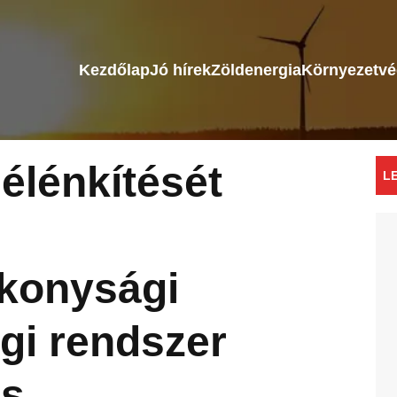
Kezdőlap
Jó hírek
Zöldenergia
Környezetv
élénkítését
L
ékonysági
égi rendszer
is