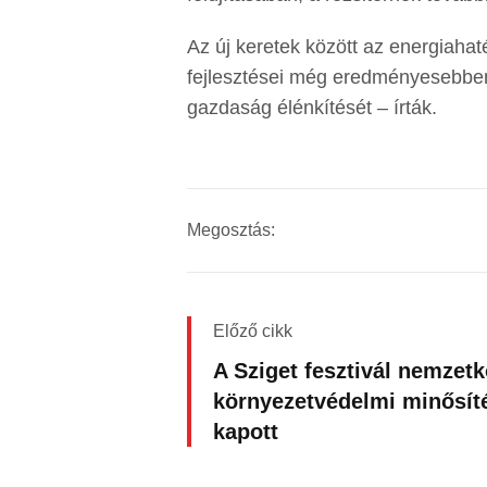
Az új keretek között az energiaha
fejlesztései még eredményesebben
gazdaság élénkítését – írták.
Megosztás:
Előző cikk
A Sziget fesztivál nemzetk
környezetvédelmi minősít
kapott