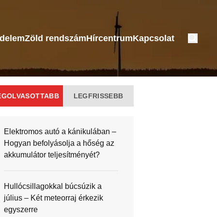
édelem
Zöld rendszám
Hírcentrum
Kapcsolat
EGOLVASOTTABB
LEGFRISSEBB
Elektromos autó a kánikulában –
Hogyan befolyásolja a hőség az
akkumulátor teljesítményét?
Hullócsillagokkal búcsúzik a
július – Két meteorraj érkezik
egyszerre