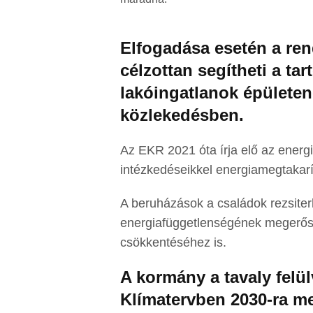
Elfogadása esetén a ren
célzottan segítheti a tar
lakóingatlanok épületen
közlekedésben.
Az EKR 2021 óta írja elő az energ
intézkedéseikkel energiamegtakarít
A beruházások a családok rezsite
energiafüggetlenségének megerősí
csökkentéséhez is.
A kormány a tavaly felül
Klímatervben 2030-ra me