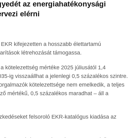
gyedét az energiahatékonysági
ervezi elérni
az EKR kifejezetten a hosszabb élettartamú
rítások létrehozását támogassa.
a kötelezettség mértéke 2025 júliusától 1,4
5-ig visszaállhat a jelenlegi 0,5 százalékos szintre.
orgalmazók kötelezettsége nem emelkedik, a teljes
ő mértékű, 0,5 százalékos maradhat – áll a
zkedéseket felsoroló EKR-katalógus kiadása az