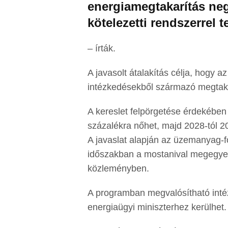
energiamegtakarítás ne
kötelezetti rendszerrel t
– írták.
A javasolt átalakítás célja, hogy 
intézkedésekből származó megtaka
A kereslet felpörgetése érdekében 
százalékra nőhet, majd 2028-tól 203
A javaslat alapján az üzemanyag-f
időszakban a mostanival megegyez
közleményben.
A programban megvalósítható inté
energiaügyi miniszterhez kerülhet.