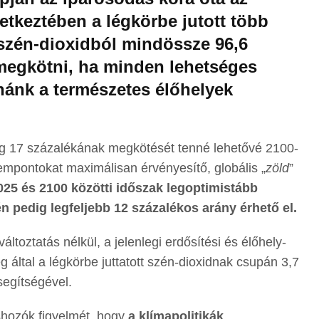
tkeztében a légkörbe jutott több
 szén-dioxidból mindössze 96,6
 megkötni, ha minden lehetséges
nánk a természetes élőhelyek
ég 17 százalékának megkötését tenné lehetővé 2100-
mpontokat maximálisan érvényesítő, globális „
zöld
”
025 és 2100 közötti időszak legoptimistább
n pedig legfeljebb 12 százalékos arány érhető el.
áltoztatás nélkül, a jelenlegi erdősítési és élőhely-
g által a légkörbe juttatott szén-dioxidnak csupán 3,7
segítségével.
éshozók figyelmét, hogy
a klímapolitikák