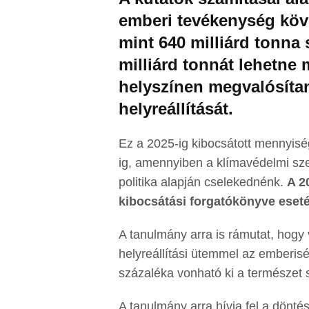
emberi tevékenység köve
mint 640 milliárd tonna
milliárd tonnát lehetne
helyszínen megvalósíta
helyreállítását.
Ez a 2025-ig kibocsátott mennyis
ig, amennyiben a klímavédelmi sze
politika alapján cselekednénk.
A 2
kibocsátási forgatókönyve eseté
A tanulmány arra is rámutat, hogy v
helyreállítási ütemmel az emberisé
százaléka vonható ki a természet 
A tanulmány arra hívja fel a dönt