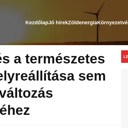
Kezdőlap
Jó hírek
Zöldenergia
Környezetv
és a természetes
L
elyreállítása sem
aváltozás
éhez