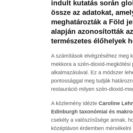
indult kutatás során glo
össze az adatokat, ame
meghatározták a Föld jel
alapján azonosították az
természetes élőhelyek he
A számítások elvégzéséhez meg kel
mekkora a szén-dioxid-megkötési po
alkalmazásával. Ez a módszer leh
pontossággal meg tudják határozni
restauráció milyen szén-dioxid-me
A közlemény idézte
Caroline Leh
Edinburgh taxonómiai és makroö
csekély a valószínűsége annak, hog
középtávon érdemben mérsékelni t