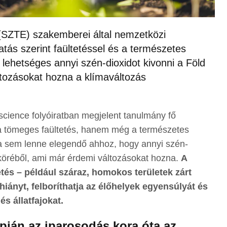
SZTE) szakemberei által nemzetközi
ás szerint faültetéssel és a természetes
 lehetséges annyi szén-dioxidot kivonni a Föld
ltozásokat hozna a klímaváltozás
cience folyóiratban megjelent tanulmány fő
a tömeges faültetés, hanem még a természetes
ja sem lenne elegendő ahhoz, hogy annyi szén-
gköréből, ami már érdemi változásokat hozna.
A
tetés – például száraz, homokos területek zárt
zhiányt, felboríthatja az élőhelyek egyensúlyát és
és állatfajokat.
apján az iparosodás kora óta az