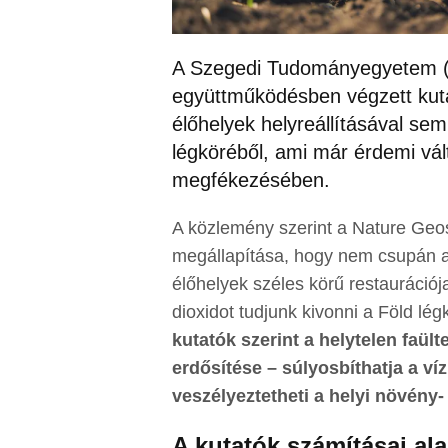
A Szegedi Tudományegyetem (
együttműködésben végzett kutat
élőhelyek helyreállításával sem
légköréből, ami már érdemi vá
megfékezésében.
A közlemény szerint a Nature Geos
megállapítása, hogy nem csupán 
élőhelyek széles körű restauráció
dioxidot tudjunk kivonni a Föld lé
kutatók szerint a helytelen faül
erdősítése – súlyosbíthatja a ví
veszélyeztetheti a helyi növény- 
A kutatók számításai al