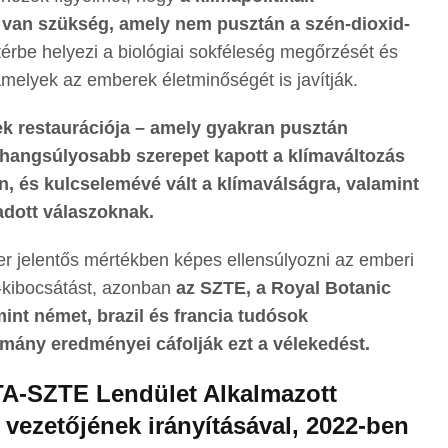
e van szükség, amely nem pusztán a szén-dioxid-
rbe helyezi a biológiai sokféleség megőrzését és
amelyek az emberek életminőségét is javítják.
ek restaurációja – amely gyakran pusztán
e hangsúlyosabb szerepet kapott a klímaváltozás
, és kulcselemévé vált a klímaválságra, valamint
 adott válaszoknak.
r jelentős mértékben képes ellensúlyozni az emberi
-kibocsátást, azonban
az SZTE, a Royal Botanic
int német, brazil és francia tudósok
mány eredményei cáfolják ezt a vélekedést.
TA-SZTE Lendület Alkalmazott
vezetőjének irányításával, 2022-ben