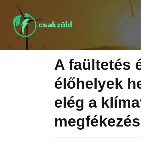
Tovább
a
tartalomra
A faültetés 
élőhelyek h
elég a klím
megfékezés