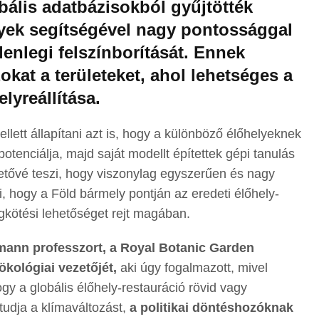
bális adatbázisokból gyűjtötték
lyek segítségével nagy pontossággal
enlegi felszínborítását. Ennek
okat a területeket, ahol lehetséges a
lyreállítása.
lett állapítani azt is, hogy a különböző élőhelyeknek
tenciálja, majd saját modellt építettek gépi tanulás
etővé teszi, hogy viszonylag egyszerűen és nagy
, hogy a Föld bármely pontján az eredeti élőhely-
gkötési lehetőséget rejt magában.
mann professzort, a Royal Botanic Garden
kológiai vezetőjét,
aki úgy fogalmazott, mivel
y a globális élőhely-restauráció rövid vagy
udja a klímaváltozást,
a politikai döntéshozóknak