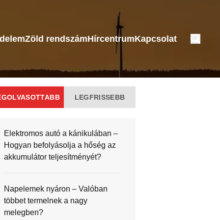
édelem
Zöld rendszám
Hírcentrum
Kapcsolat
EGOLVASOTTABB
LEGFRISSEBB
Elektromos autó a kánikulában –
Hogyan befolyásolja a hőség az
akkumulátor teljesítményét?
Napelemek nyáron – Valóban
többet termelnek a nagy
melegben?