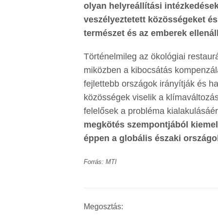
olyan helyreállítási intézkedése
veszélyeztetett közösségeket és 
természet és az emberek ellenál
Történelmileg az ökológiai restaur
miközben a kibocsátás kompenzálá
fejlettebb országok irányítják és
közösségek viselik a klímaváltozá
felelősek a probléma kialakulásáér
megkötés szempontjából kiemelten
éppen a globális északi országo
Forrás: MTI
Megosztás: