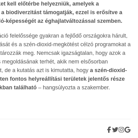
ket kell előtérbe helyezniük, amelyek a
a biodiverzitást támogatják, ezzel is erősítve a
ló-képességét az éghajlatváltozással szemben.
áció felelőssége gyakran a fejlődő országokra hárult,
sát és a szén-dioxid-megkötést célzó programokat a
 határozzák meg. Nemcsak igazságtalan, hogy azok a
s megoldásának terhét, akik nem elsősorban
t, de a kutatás azt is kimutatta, hogy
a szén-dioxid-
 fontos helyreállítási területek jelentős része
kban található
– hangsúlyozta a szakember.