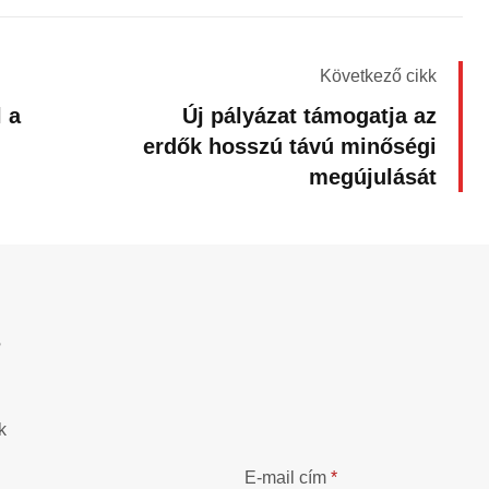
Következő cikk
l a
Új pályázat támogatja az
erdők hosszú távú minőségi
megújulását
?
k
E-mail cím
*