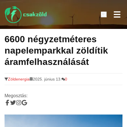
Tovább
a
6600 négyzetméteres
tartalomra
napelemparkkal zöldítik
áramfelhasználását
Zöldenergia
2025. június 13.
0
Megosztás: