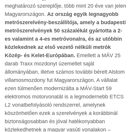
meghatározó szereplője, több mint 20 éve van jelen
Magyarországon.
Az ország egyik legnagyobb
metrószerelvény-beszállítója, amely a budapesti
metrószerelvények 50 százalékát gyártotta a 2-
es valamint a 4-es metróvonalra, és az utóbbin
közlekednek az első vezető nélküli metrók
Közép- és Kelet-Európában.
Emellett a MÁV 25
darab Traxx mozdonyt üzemeltet saját
állományában, illetve számos további bérelt Alstom
villamosmozdony fut Magyarországon. A vállalat
ezen túlmenően modernizálta a MÁV-Start 59
elektromos motorvonatát is a legmodernebb ETCS
L2 vonatbefolyásoló rendszerrel, amelynek
köszönhetően ezek a szerelvények a korábbinál
biztonságosabban és jóval hatékonyabban
közlekedhetnek a magyar vasúti vonalakon –