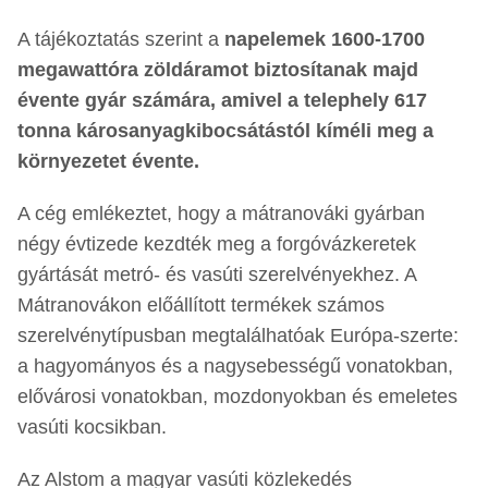
A tájékoztatás szerint a
napelemek 1600-1700
megawattóra zöldáramot biztosítanak majd
évente gyár számára, amivel a telephely 617
tonna károsanyagkibocsátástól kíméli meg a
környezetet évente.
A cég emlékeztet, hogy a mátranováki gyárban
négy évtizede kezdték meg a forgóvázkeretek
gyártását metró- és vasúti szerelvényekhez. A
Mátranovákon előállított termékek számos
szerelvénytípusban megtalálhatóak Európa-szerte:
a hagyományos és a nagysebességű vonatokban,
elővárosi vonatokban, mozdonyokban és emeletes
vasúti kocsikban.
Az Alstom a magyar vasúti közlekedés